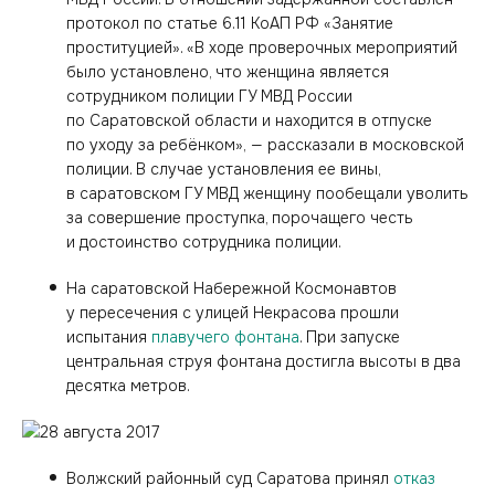
протокол по статье 6.11 КоАП РФ «Занятие
проституцией». «В ходе проверочных мероприятий
было уста­­новлено, что женщина является
сотрудник­ом полиции ГУ МВД Ро­ссии
по Саратовской области и находится в отпуске
по уходу за ребёнком», — рассказали в московской
полиции. В случае установления ее вины,
в саратовском ГУ МВД женщину пообещали уволить
за совершение проступка, порочащего честь
и достоинство сотрудника полиции.
На саратовской Набережной Космонавтов
у пересечения с улицей Некрасова прошли
испытания
плавучего фонтана
. При запуске
центральная струя фонтана достигла высоты в два
десятка метров.
Волжский районный суд Саратова принял
отказ