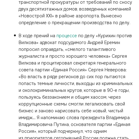
транспортной прокуратуры от требований по сносу
двух десятиэтажных домов, возведенных компанией
«Новострой XXI» в районе аэропорта. Вынесено
определение о прекращении производства по делу.
В ходе прений на
процессе
по делу «Курихин против
Вилкова» адвокат подсудимого Андрей Еремин
попросил оправдать, «смелого талантливого
журналиста и просто хорошего человека» Сергея
Вилкова и процитировал секретаря генерального
совета партии «Единая Россия» Сергея Неверова:
«Во власть в ряде регионов до сих пор пытаются
попасть темные личности, выходцы из криминальных
и околокриминальных кругов, которые в 90-е годы,
пользуясь беззаконием и общим хаосом, через
коррупционные схемы смогли легализовать свой
бизнес и заново нарисовать себе новый, чистый
имидж… Я напоминаю слова президента Владимира
Владимировича Путина, основателя партии «Единая
Россия», который подчеркнул, что одним
из приоритетов сегодняшней России должна стать