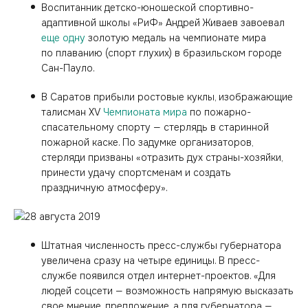
Воспитанник детско-юношеской спортивно-
адаптивной школы «РиФ» Андрей Живаев завоевал
еще одну
золотую медаль на чемпионате мира
по плаванию (спорт глухих) в бразильском городе
Сан-Пауло.
В Саратов прибыли ростовые куклы, изображающие
талисман XV
Чемпионата мира
по пожарно-
спасательному спорту — стерлядь в старинной
пожарной каске. По задумке организаторов,
стерляди призваны «отразить дух страны-хозяйки,
принести удачу спортсменам и создать
праздничную атмосферу».
Штатная численность пресс-службы губернатора
увеличена сразу на четыре единицы. В пресс-
службе появился отдел интернет-проектов. «Для
людей соцсети — возможность напрямую высказать
свое мнение, предложение, а для губернатора —