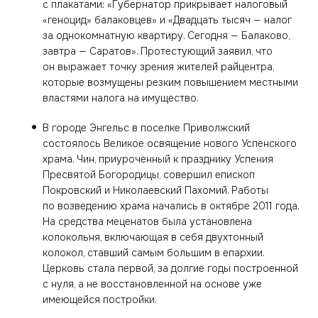
с плакатами: «Губернатор прикрывает налоговый
«геноцид» балаковцев» и «Двадцать тысяч — налог
за однокомнатную квартиру. Сегодня — Балаково,
завтра — Саратов». Протестующий заявил, что
он выражает точку зрения жителей райцентра,
которые возмущены резким повышением местными
властями налога на имущество.
В городе Энгельс в поселке Приволжский
состоялось Великое освящение нового Успенского
храма. Чин, приуроченный к празднику Успения
Пресвятой Богородицы, совершил епископ
Покровский и Николаевский Пахомий. Работы
по возведению храма начались в октябре 2011 года.
На средства меценатов была установлена
колокольня, включающая в себя двухтонный
колокол, ставший самым большим в епархии.
Церковь стала первой, за долгие годы построенной
с нуля, а не восстановленной на основе уже
имеющейся постройки.