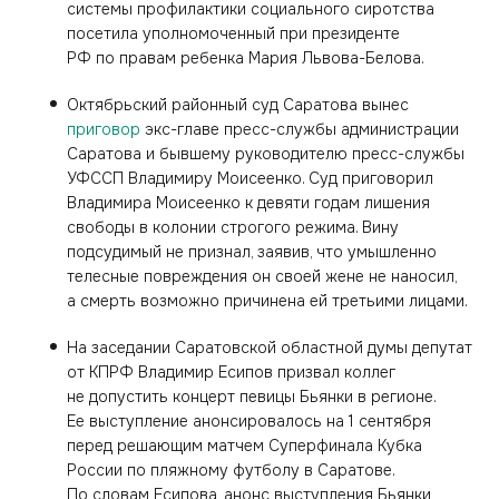
системы профилактики социального сиротства
посетила уполномоченный при президенте
РФ по правам ребенка Мария Львова-Белова.
Октябрьский районный суд Саратова вынес
приговор
экс-главе пресс-службы администрации
Саратова и бывшему руководителю пресс-службы
УФССП Владимиру Моисеенко. Суд приговорил
Владимира Моисеенко к девяти годам лишения
свободы в колонии строгого режима. Вину
подсудимый не признал, заявив, что умышленно
телесные повреждения он своей жене не наносил,
а смерть возможно причинена ей третьими лицами.
На заседании Саратовской областной думы депутат
от КПРФ Владимир Есипов призвал коллег
не допустить концерт певицы Бьянки в регионе.
Ее выступление анонсировалось на 1 сентября
перед решающим матчем Суперфинала Кубка
России по пляжному футболу в Саратове.
По словам Есипова, анонс выступления Бьянки