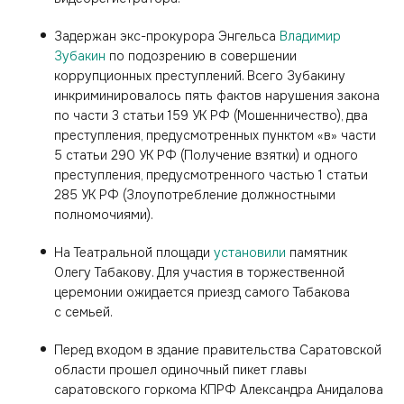
Задержан экс-прокурора Энгельса
Владимир
Зубакин
по подозрению в совершении
коррупционных преступлений. Всего Зубакину
инкриминировалось пять фактов нарушения закона
по части 3 статьи 159 УК РФ (Мошенничество), два
преступления, предусмотренных пунктом «в» части
5 статьи 290 УК РФ (Получение взятки) и одного
преступления, предусмотренного частью 1 статьи
285 УК РФ (Злоупотребление должностными
полномочиями).
На Театральной площади
установили
памятник
Олегу Табакову. Для участия в торжественной
церемонии ожидается приезд самого Табакова
с семьей.
Перед входом в здание правительства Саратовской
области прошел одиночный пикет главы
саратовского горкома КПРФ Александра Анидалова