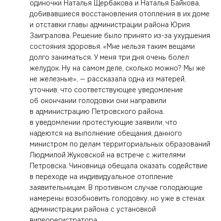
одиночки Наталья Щербакова и Наталья Байкова,
добивавшиеся восстановления отопления в их доме
и отставки главы администрации района Юрия
Заигралова. Решение было принято из-за ухудшения
состояния здоровья. «Мне нельзя таким вещами
долго заниматься. У меня три дня очень болел
желудок. Ну на самом деле, сколько можно? Мы же
не железные», — рассказала одна из матерей,
уточнив, что соответствующее уведомление
об окончании голодовки они направили
в администрацию Петровского района.
в уведомлении протестующие заявили, что
надеются на выполнение обещания, данного
министром по делам территориальных образований
Людмилой Жуковской на встрече с жителями
Петровска. Чиновница обещала оказать содействие
в переходе на индивидуальное отопление
заявительницам. В противном случае голодающие
намерены возобновить голодовку, но уже в стенах
администрации района с установкой
видеорегистратора.