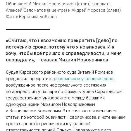
Обвиняемый Михаил Новоярчиков (стоит), адвокаты
Алексей Саломатов (в центре) и Андрей Морозов (слева).
Фото: Вероника Бобкова
«Считаю, что невозможно прекратить [дело] по
истечению срока, потому что я не виновен. И я
хочу, чтобы всё пришло к справедливости, и меня
оправдали», — сказал Михаил Новоярчиков
Судья Кировского районного суда Виталий Романов
предложил прекратить
резонансное уголовное дело
,
возбужденное после неформального состязания
по армрестлингу на паре по физкультуре в Саратовском
государственном университете между бывшими
однокурсниками Михаилом Новоярчиковым
и Владиславом Борисовым. Это связано с изменением
статьи, по которой обвиняют Новоярчикова, и истечением
срока давности привлечения к уголовной
ответственности по ней. Однако Новоярчиков и его