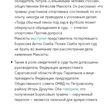
обладатель титула «Сильнейший человек России»,
общественник Вячеслав Максюта. Он рассказал, что
травмы участников спортивных состязаний, по его
опыту, никогда не приводили к уголовным делам.
«Тогда обычный пинок под зад в футболе может
обернуться обращением в суд», — отметил
спортсмен. Против допроса
Максюты
выступил
представитель потерпевшего
Борисова Антон Скиба. Позже Скиба просил суд
не брать во внимание при рассмотрении дела
заявления Максюты.
Также в роли свидетелей в суде были допрошены
руководитель Федерации армрестлинга
Саратовской области Игорь Парапанов и вице-
президента Федерации, председателя
Общественного совета ОМВД по Петровскому
району Игорь Душутин. Оба
говорили
, что
полученная Борисовым травма — скрученный
перелом — является типичной для армрестлинга.