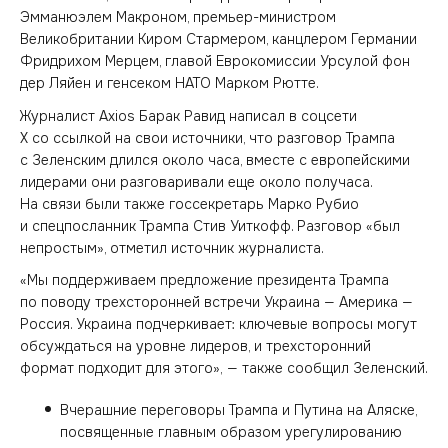
Эмманюэлем Макроном, премьер-министром
Великобритании Киром Стармером, канцлером Германии
Фридрихом Мерцем, главой Еврокомиссии Урсулой фон
дер Ляйен и генсеком НАТО Марком Рютте.
Журналист Axios Барак Равид написал в соцсети
X со ссылкой на свои источники, что разговор Трампа
с Зеленским длился около часа, вместе с европейскими
лидерами они разговаривали еще около получаса.
На связи были также госсекретарь Марко Рубио
и спецпосланник Трампа Стив Уиткофф. Разговор «был
непростым», отметил источник журналиста.
«Мы поддерживаем предложение президента Трампа
по поводу трехсторонней встречи Украина — Америка —
Россия. Украина подчеркивает: ключевые вопросы могут
обсуждаться на уровне лидеров, и трехсторонний
формат подходит для этого», — также сообщил Зеленский.
Вчерашние переговоры Трампа и Путина на Аляске,
посвященные главным образом урегулированию