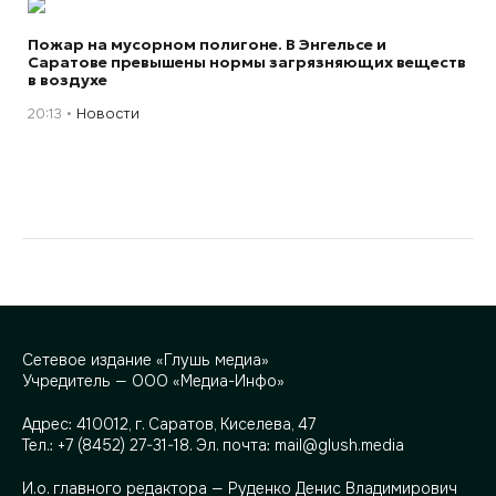
Пожар на мусорном полигоне. В Энгельсе и
Саратове превышены нормы загрязняющих веществ
в воздухе
20:13
Новости
Сетевое издание «Глушь медиа»
Учредитель — ООО «Медиа-Инфо»
Адрес:
410012, г. Саратов, Киселева, 47
Тел.:
+7 (8452) 27-31-18
. Эл. почта:
mail@glush.media
И.о. главного редактора — Руденко Денис Владимирович