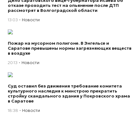
Дело саратовского вице-губернатора Исаева об
отказе проходить тест на опьянение после ДТП
рассмотрят в Волгоградской области
13:03
Новости
Пожар на мусорном полигоне. В Энгельсе и
Саратове превышены нормы загрязняющих веществ
в воздухе
20:13
Новости
Суд оставил без движения требование комитета
культурного наследия к минстрою прекратить
стройку скандального здания у Покровского храма
в Саратове
18:38
Новости