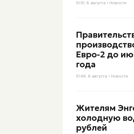
10:51, 6 августа
Новости
Правительст
производство
Евро-2 до и
года
10:46, 6 августа
Новости
Жителям Энге
холодную во
рублей