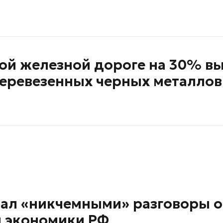
кой железной дороге на 30% в
перевезенных черных металлов
вал «никчемными» разговоры о
 экономики РФ