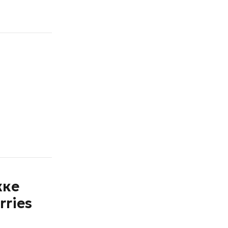
жке
rries