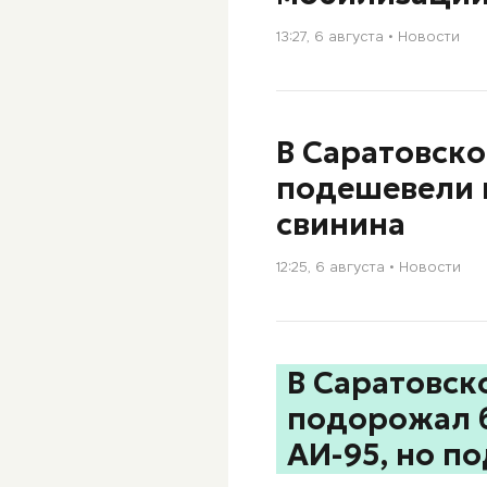
13:27, 6 августа
Новости
В Саратовско
подешевели 
свинина
12:25, 6 августа
Новости
В Саратовск
подорожал б
АИ-95, но п