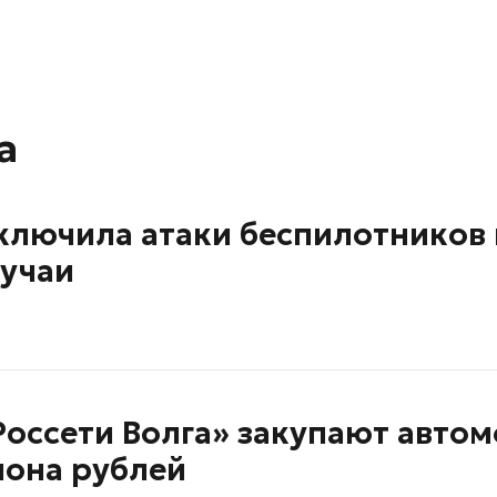
а
включила атаки беспилотников 
лучаи
Россети Волга» закупают авто
лиона рублей