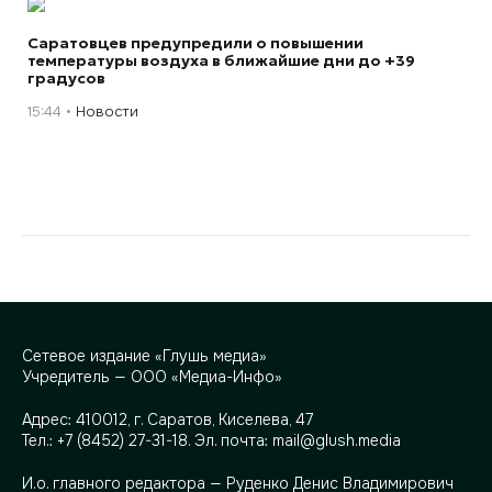
Саратовцев предупредили о повышении
температуры воздуха в ближайшие дни до +39
градусов
15:44
Новости
Сетевое издание «Глушь медиа»
Учредитель — ООО «Медиа-Инфо»
Адрес:
410012, г. Саратов, Киселева, 47
Тел.:
+7 (8452) 27-31-18
. Эл. почта:
mail@glush.media
И.о. главного редактора — Руденко Денис Владимирович