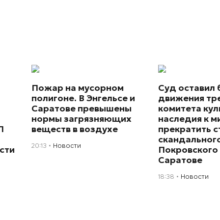
Пожар на мусорном
Суд оставил 
полигоне. В Энгельсе и
движения тр
Саратове превышены
комитета кул
нормы загрязняющих
наследия к 
П
веществ в воздухе
прекратить с
скандального
20:13
Новости
сти
Покровского 
Саратове
18:38
Новости