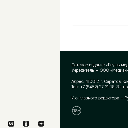
Сетевое издание «Глушь ме
Учредитель — ООО «Медиа-
Адрес:
410012, г. Саратов, Ки
Тел.:
+7 (8452) 27-31-18
. Эл. п
И.о. главного редактора — 