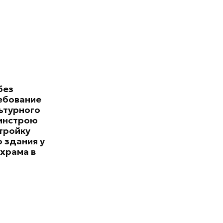
без
ебование
ьтурного
минстрою
тройку
 здания у
храма в