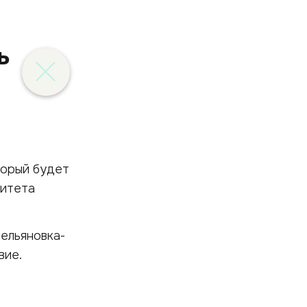
ь
торый будет
литета
ельяновка-
вие.