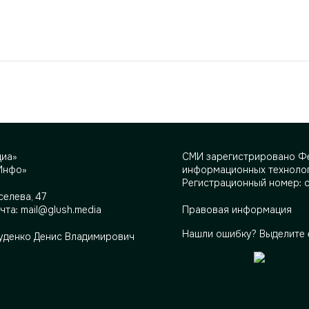
диа»
СМИ зарегистрировано Фе
Инфо»
информационных технолог
Регистрационный номер: 
селева, 47
очта:
mail@glush.media
Правовая информация
Нашли ошибку? Выделите 
Руденко Денис Владимирович