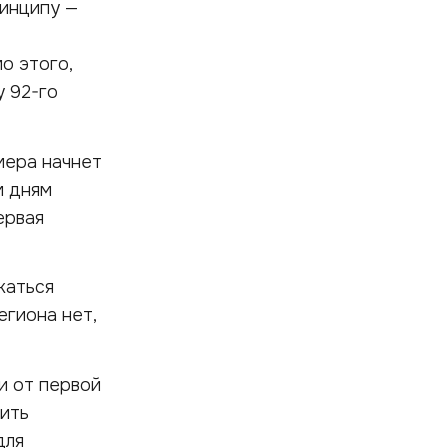
ринципу —
о этого,
у 92-го
мера начнет
м дням
ервая
каться
егиона нет,
ти от первой
ить
для