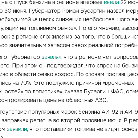
 на отпуск бензина в регионе впервые
ввели
22 июн
о 30 июня. Губернатор Роман Бусаргин назвал мер
еобходимой «в целях снижения необоснованного а
уляций на топливном рынке». По его мнению, высок
арок в регионе сложился из-за того, что в большинс
«со значительным запасом сверх реальной потребн
того губернатор
заявлял
, что в регионе нет вопросо
его. При этом он подтверждал, что спрос на бензи
иво в области резко возрос. По словам поставщико
лись на 70%. Это послужило причиной «временных
ностей» по логистике», сказал Бусаргин. ФАС, отм
контролировать цены на областных АЗС.
отсутствие популярных марок бензина АИ-92 и АИ-
 заправках региона во второй половине июня. В ре
том
заявили
, что поставщики топлива не видят основ
а.