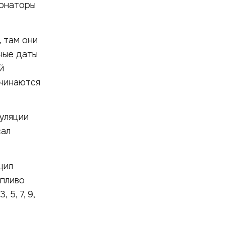
ернаторы
 там они
ные даты
й
ачинаются
уляции
сал
щил
опливо
5, 7, 9,