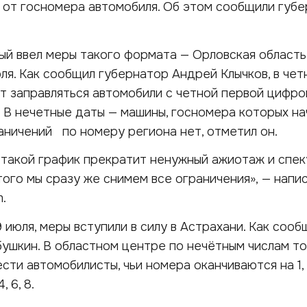
 от госномера автомобиля. Об этом сообщили губ
ый ввел меры такого формата — Орловская область,
ля. Как сообщил губернатор Андрей Клычков, в чет
т заправляться автомобили с четной первой цифро
, 8. В нечетные даты — машины, госномера которых н
 Ограничений по номеру региона нет, отметил он.
 такой график прекратит ненужный ажиотаж и спек
того мы сразу же снимем все ограничения», — напи
.
 июля, меры вступили в силу в Астрахани. Как сооб
ушкин. В областном центре по нечётным числам т
ти автомобилисты, чьи номера оканчиваются на 1, 3, 
, 6, 8.