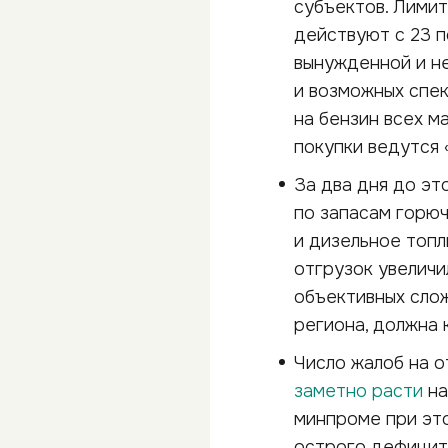
субъектов. Лимит
действуют с 23 п
вынужденной и н
и возможных спек
на бензин всех м
покупки ведутся 
За два дня до э
по запасам горюч
и дизельное топл
отгрузок увеличи
объективных слож
региона, должна 
Число жалоб на 
заметно расти
на
минпроме при э
острого дефицит