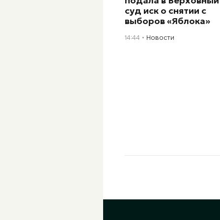
подала в Верховный
суд иск о снятии с
выборов «Яблока»
14:44
Новости