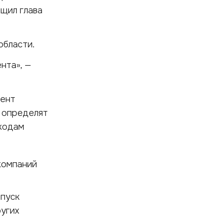
бщил глава
области.
нта», —
мент
и определят
-кодам
компаний
тпуск
ругих