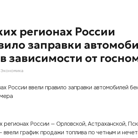
ких регионах России
вило заправки автомоб
в зависимости от госно
Экономика
х регионах России — Орловской, Астраханской, Пс
— ввели график продажи топлива по четным и нече