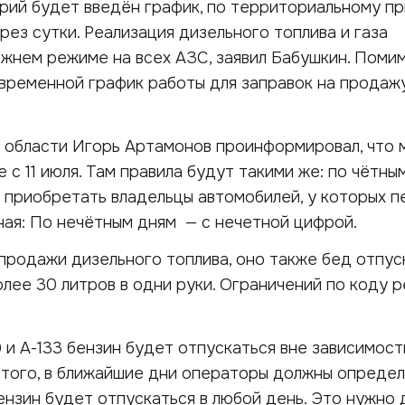
рий будет введён график, по территориальному п
рез сутки. Реализация дизельного топлива и газа
жнем режиме на всех АЗС, заявил Бабушкин. Помим
временной график работы для заправок на продаж
 области Игорь Артамонов проинформировал, что 
 с 11 июля. Там правила будут такими же: по чётны
 приобретать владельцы автомобилей, у которых п
ая: По нечётным дням — с нечетной цифрой.
продажи дизельного топлива, оно также бед отпус
лее 30 литров в одни руки. Ограничений по коду р
9 и А-133 бензин будет отпускаться вне зависимос
 того, в ближайшие дни операторы должны определ
ензин будет отпускаться в любой день. Это нужно 