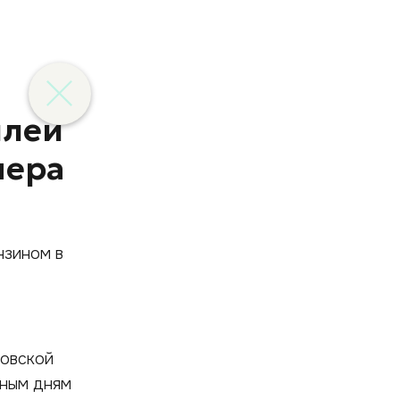
илей
мера
ковской
тным дням