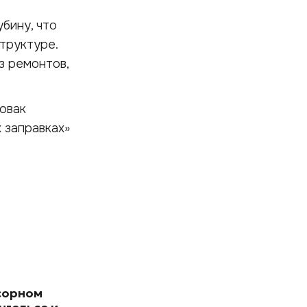
бину, что
труктуре.
з ремонтов,
овак
х заправках»
сорном