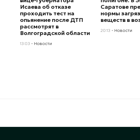
вице-губернатора
полигоне. В Э
Исаева об отказе
Саратове пр
проходить тест на
нормы загря
опьянение после ДТП
веществ в во
рассмотрят в
20:13
Новости
Волгоградской области
13:03
Новости