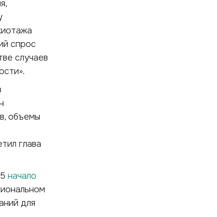
я,
у
жиотажа
ий спрос
тве случаев
ости».
в
н
в, объемы
етил глава
95
начало
гиональном
аний для