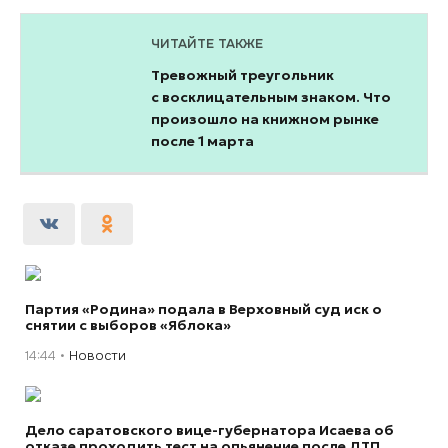
ЧИТАЙТЕ ТАКЖЕ
Тревожный треугольник
с восклицательным знаком. Что
произошло на книжном рынке
после 1 марта
Партия «Родина» подала в Верховный суд иск о
снятии с выборов «Яблока»
14:44
Новости
Дело саратовского вице-губернатора Исаева об
отказе проходить тест на опьянение после ДТП