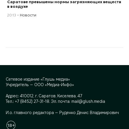
Саратове превышены нормы загрязняющих веществ
в воздухе
20:13
Новости
Сетевое издание «Глушь медиа»
Учредитель — ООО «Медиа-Инфо»
Адрес:
410012, г. Саратов, Киселева, 47
Тел.:
+7 (8452) 27-31-18
. Эл. почта:
mail@glush.media
И.о. главного редактора — Руденко Денис Владимирович