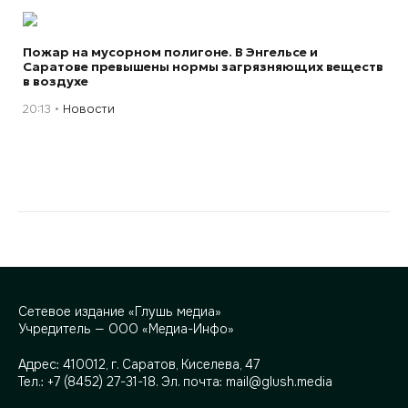
Пожар на мусорном полигоне. В Энгельсе и
Саратове превышены нормы загрязняющих веществ
в воздухе
20:13
Новости
Сетевое издание «Глушь медиа»
Учредитель — ООО «Медиа-Инфо»
Адрес:
410012, г. Саратов, Киселева, 47
Тел.:
+7 (8452) 27-31-18
. Эл. почта:
mail@glush.media