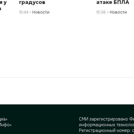
я у
градусов
атаке БПЛА
в
15:44
Новости
15:38
Новости
диа»
СМИ зарегистрировано Фе
Инфо»
информационных технолог
Регистрационный номер: 