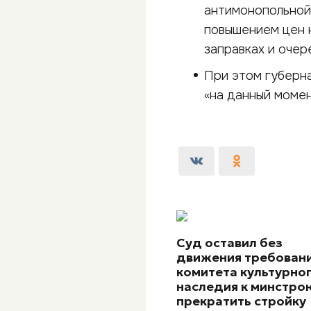
антимонопольной 
повышением цен н
заправках и очер
При этом губерн
«на данный момен
Суд оставил без
движения требован
комитета культурно
наследия к минстро
прекратить стройку