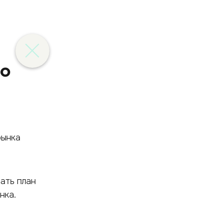
го
ать план
нка.