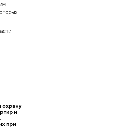
ким
которых
ласти
и охрану
ртир и
,
х при