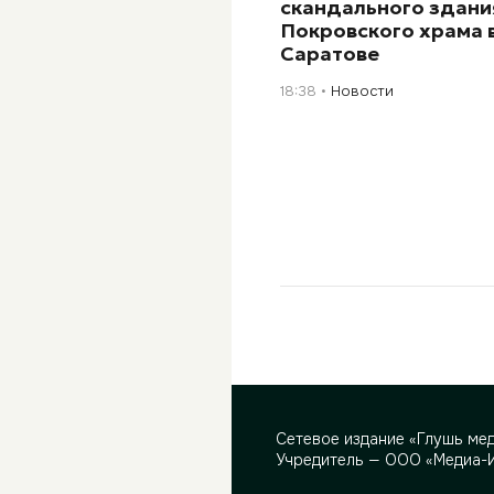
скандального здани
Покровского храма 
Саратове
18:38
Новости
Сетевое издание «Глушь ме
Учредитель — ООО «Медиа-