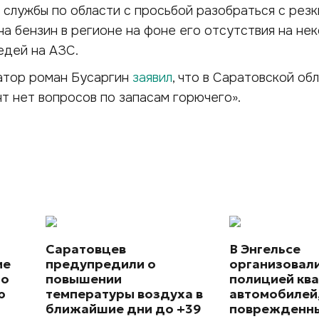
службы по области с просьбой разобраться с рез
а бензин в регионе на фоне его отсутствия на не
едей на АЗС.
атор роман Бусаргин
заявил
, что в Саратовской об
т нет вопросов по запасам горючего».
Саратовцев
В Энгельсе
ие
предупредили о
организовал
го
повышении
полицией ква
ю
температуры воздуха в
автомобилей
ближайшие дни до +39
поврежденны