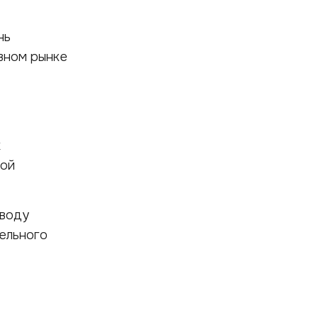
нь
ивном рынке
х
вой
оводу
ельного