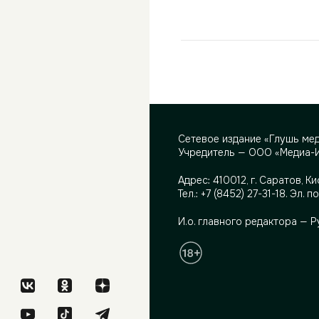
Сетевое издание «Глушь ме
Учредитель — ООО «Медиа-
Адрес:
410012, г. Саратов, Ки
Тел.:
+7 (8452) 27-31-18
. Эл. п
И.о. главного редактора — 