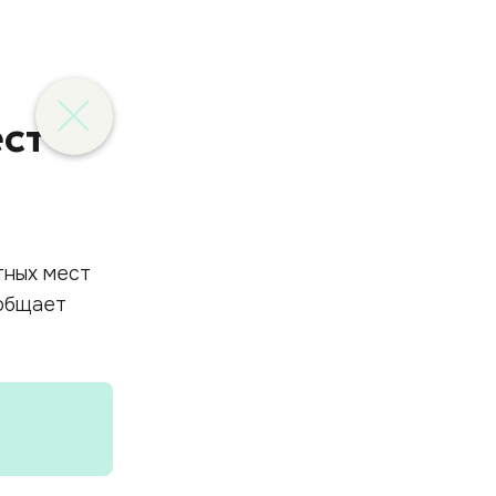
ст
тных мест
ообщает