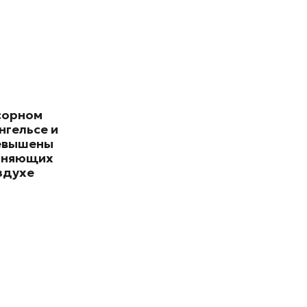
сорном
нгельсе и
евышены
зняющих
здухе