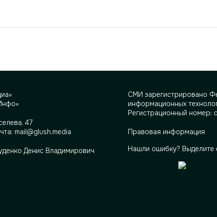
диа»
СМИ зарегистрировано Фе
Инфо»
информационных технолог
Регистрационный номер: 
селева, 47
очта:
mail@glush.media
Правовая информация
Нашли ошибку? Выделите 
Руденко Денис Владимирович