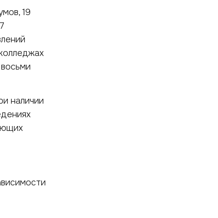
мов, 19
7
влений
 колледжах
 восьми
ри наличии
едениях
пающих
ависимости