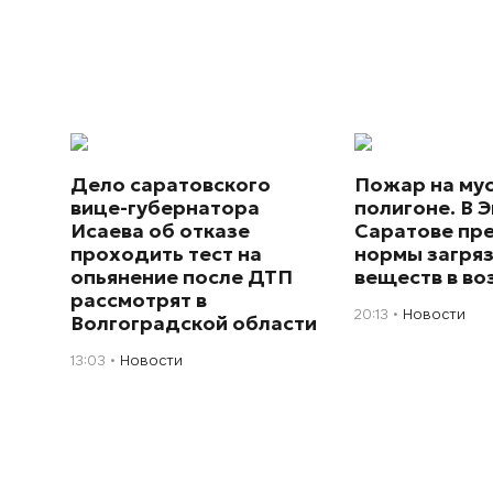
Дело саратовского
Пожар на му
вице-губернатора
полигоне. В Э
Исаева об отказе
Саратове пр
проходить тест на
нормы загря
опьянение после ДТП
веществ в во
рассмотрят в
20:13
Новости
Волгоградской области
13:03
Новости