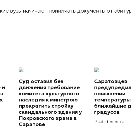
кие вузы начинают принимать документы от абиту
Суд оставил без
Саратовцев
 и
движения требование
предупредил
ы
комитета культурного
повышении
х
наследия к минстрою
температуры
прекратить стройку
ближайшие д
скандального здания у
градусов
Покровского храма в
15:44
Новости
Саратове