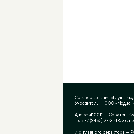
Сетевое издание «Глушь ме
Учредитель — ООО «Медиа-
Адрес:
410012, г. Саратов, Ки
Тел.:
+7 (8452) 27-31-18
. Эл. п
И.о. главного редактора — 