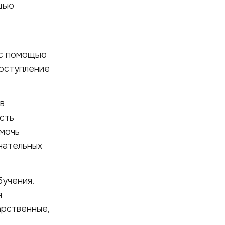
щью
 с помощью
Поступление
в
сть
омочь
чательных
бучения.
я
арственные,