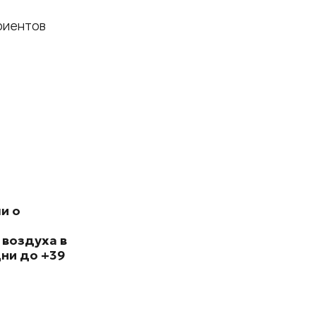
риентов
и о
 воздуха в
ни до +39