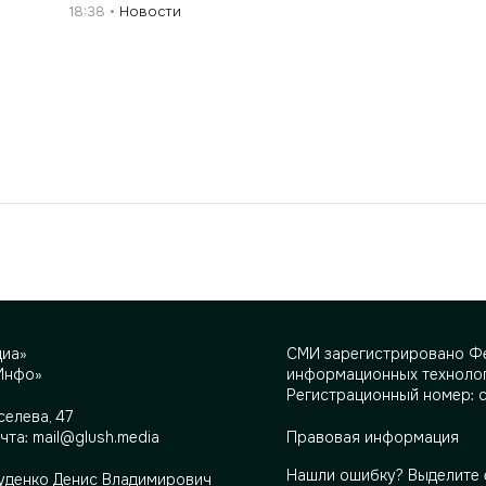
18:38
Новости
диа»
СМИ зарегистрировано Фе
Инфо»
информационных технолог
Регистрационный номер: 
селева, 47
очта:
mail@glush.media
Правовая информация
Нашли ошибку? Выделите 
Руденко Денис Владимирович