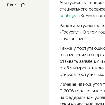
Абитуриенты теперь 
Поиск
специального сервиса
сообщил
«Коммерсантъ
Ранее абитуриенты по
«Госуслуг». В этом г
в вуз онлайн».
Также у поступающих 
о зачислении на порт
отзывать заявления и
стабилизировать кон
списков поступивших.
Изменения коснутся т
С 2026 года количест
на федеральном уровн
так и на частные вузы.