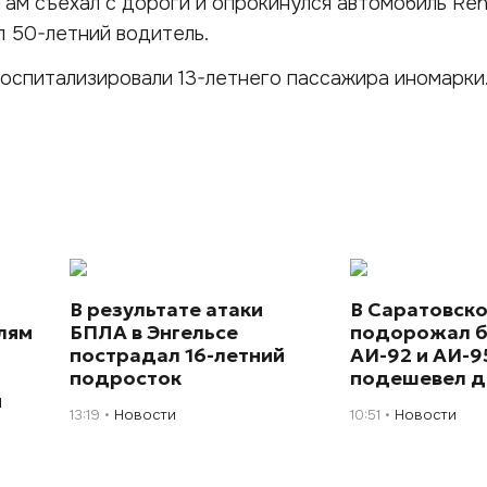
Там съехал с дороги и опрокинулся автомобиль Rena
л 50-летний водитель.
госпитализировали 13-летнего пассажира иномарки
В результате атаки
В Саратовско
лям
БПЛА в Энгельсе
подорожал б
пострадал 16-летний
АИ-92 и АИ-9
подросток
подешевел д
м
13:19
Новости
10:51
Новости