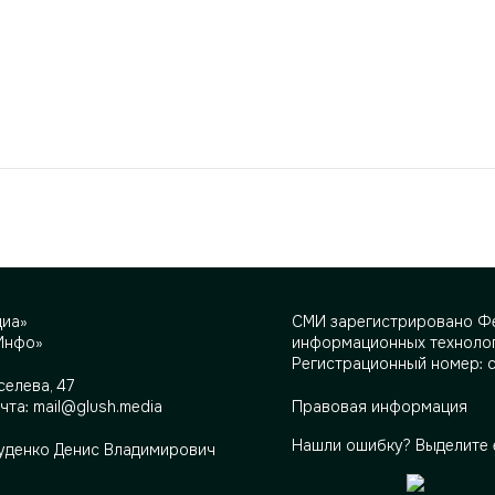
диа»
СМИ зарегистрировано Фе
Инфо»
информационных технолог
Регистрационный номер: 
селева, 47
очта:
mail@glush.media
Правовая информация
Нашли ошибку? Выделите 
Руденко Денис Владимирович