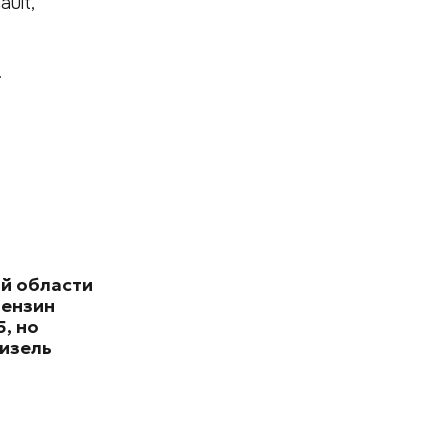
ult,
.
й области
ензин
5, но
изель