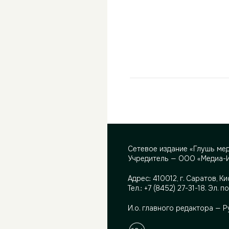
Сетевое издание «Глушь ме
Учредитель — ООО «Медиа-
Адрес:
410012, г. Саратов, Ки
Тел.:
+7 (8452) 27-31-18
. Эл. п
И.о. главного редактора — 