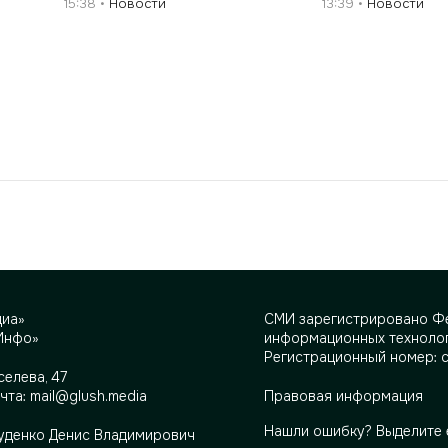
15:38
Новости
13:39
Новости
диа»
СМИ зарегистрировано Фе
Инфо»
информационных технолог
Регистрационный номер: 
селева, 47
очта:
mail@glush.media
Правовая информация
Нашли ошибку? Выделите 
Руденко Денис Владимирович