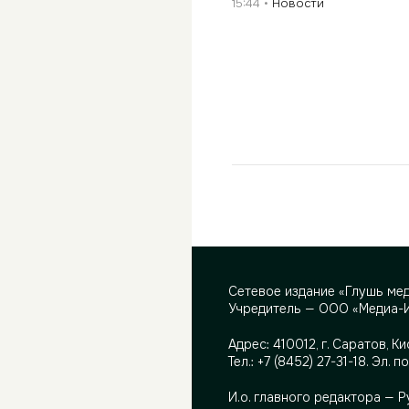
15:44
Новости
Сетевое издание «Глушь ме
Учредитель — ООО «Медиа-
Адрес:
410012, г. Саратов, Ки
Тел.:
+7 (8452) 27-31-18
. Эл. п
И.о. главного редактора — 