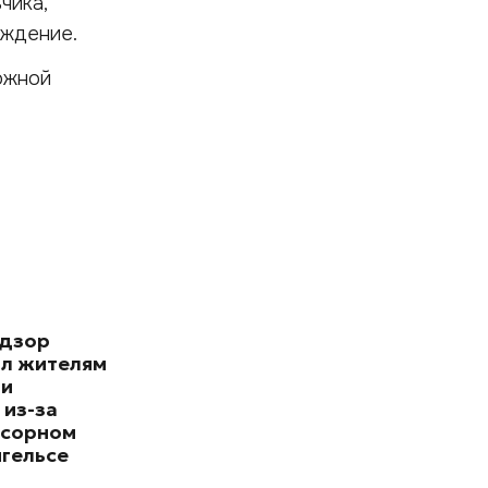
чика,
еждение.
ожной
адзор
л жителям
 и
 из-за
усорном
нгельсе