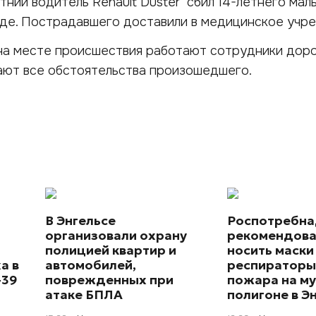
тний водитель Renault Duster сбил 14-летнего маль
еде. Пострадавшего доставили в медицинское учр
на месте происшествия работают сотрудники дор
ают все обстоятельства произошедшего.
В Энгельсе
Роспотребн
организовали охрану
рекомендова
полицией квартир и
носить маски
а в
автомобилей,
респираторы
+39
поврежденных при
пожара на м
атаке БПЛА
полигоне в Э