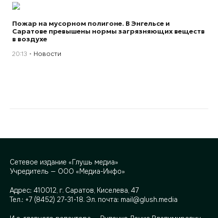
Пожар на мусорном полигоне. В Энгельсе и
Саратове превышены нормы загрязняющих веществ
в воздухе
20:13
Новости
Сетевое издание «Глушь медиа»
Учредитель — ООО «Медиа-Инфо»
Адрес:
410012, г. Саратов, Киселева, 47
Тел.:
+7 (8452) 27-31-18
. Эл. почта:
mail@glush.media