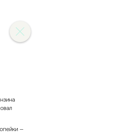
ензина
ковал
опейки —