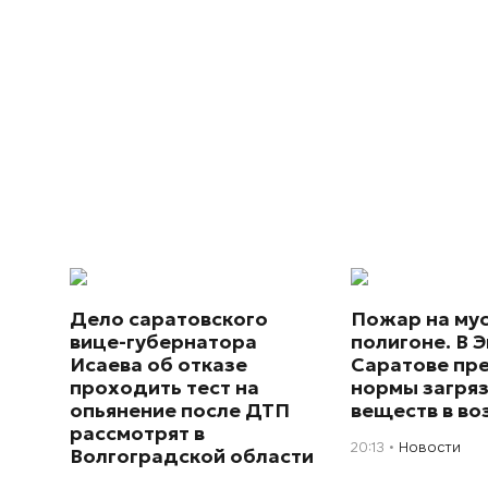
Дело саратовского
Пожар на му
вице-губернатора
полигоне. В Э
Исаева об отказе
Саратове пр
проходить тест на
нормы загря
опьянение после ДТП
веществ в во
рассмотрят в
20:13
Новости
Волгоградской области