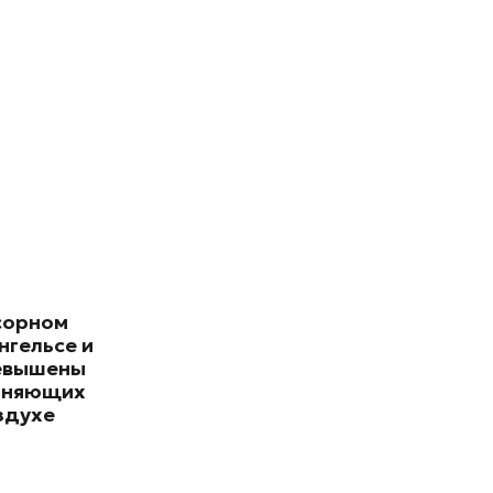
сорном
нгельсе и
евышены
зняющих
здухе