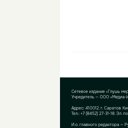
Сетевое издание «Глушь ме
Учредитель — ООО «Медиа-
Адрес:
410012, г. Саратов, Ки
Тел.:
+7 (8452) 27-31-18
. Эл. п
И.о. главного редактора — 