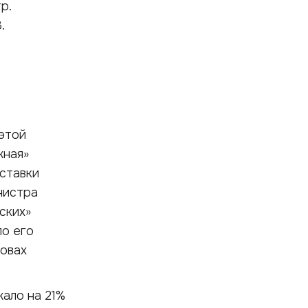
р.
.
этой
жная»
ставки
нистра
ских»
по его
ловах
жало на 21%