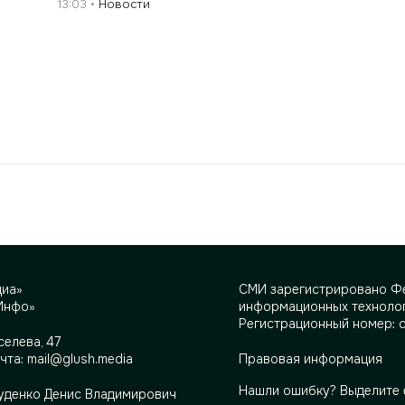
13:03
Новости
диа»
СМИ зарегистрировано Фе
Инфо»
информационных технолог
Регистрационный номер: 
селева, 47
очта:
mail@glush.media
Правовая информация
Нашли ошибку? Выделите 
Руденко Денис Владимирович