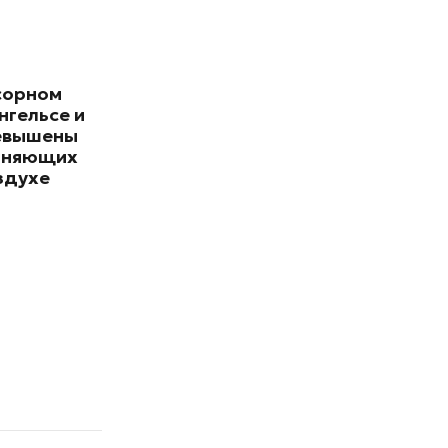
сорном
нгельсе и
евышены
зняющих
здухе