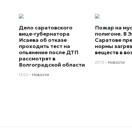
Дело саратовского
Пожар на му
вице-губернатора
полигоне. В Э
Исаева об отказе
Саратове пр
проходить тест на
нормы загря
опьянение после ДТП
веществ в во
рассмотрят в
20:13
Новости
Волгоградской области
13:03
Новости