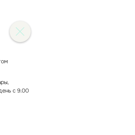
том
ры,
день с 9.00