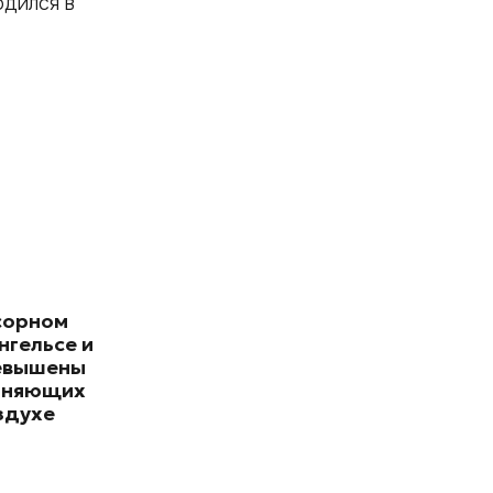
одился в
сорном
нгельсе и
евышены
зняющих
здухе