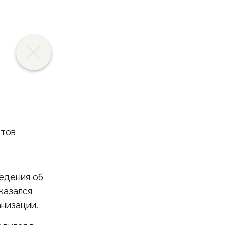
едения об
казался
анизации.