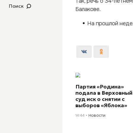
Так, речь о 34-летне
Поиск
Балакове.
На прошлой неде
Партия «Родина»
подала в Верховный
суд иск о снятии с
выборов «Яблока»
14:44
Новости