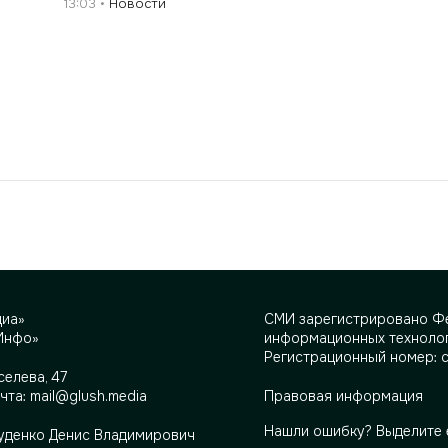
13:03
Новости
диа»
СМИ зарегистрировано Фе
Инфо»
информационных технолог
Регистрационный номер: 
селева, 47
очта:
mail@glush.media
Правовая информация
Нашли ошибку? Выделите 
Руденко Денис Владимирович