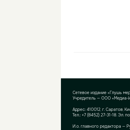
Сетевое издание «Глушь ме
Учредитель — ООО «Медиа-
Адрес:
410012, г. Саратов, Ки
Тел.:
+7 (8452) 27-31-18
. Эл. п
И.о. главного редактора — 