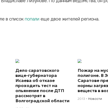
м Владиславе Лизунове. По данным ведомства, он р
ле в список
попали
еще двое жителей региона.
Дело саратовского
Пожар на му
вице-губернатора
полигоне. В Э
Исаева об отказе
Саратове пр
проходить тест на
нормы загря
опьянение после ДТП
веществ в во
рассмотрят в
20:13
Новости
Волгоградской области