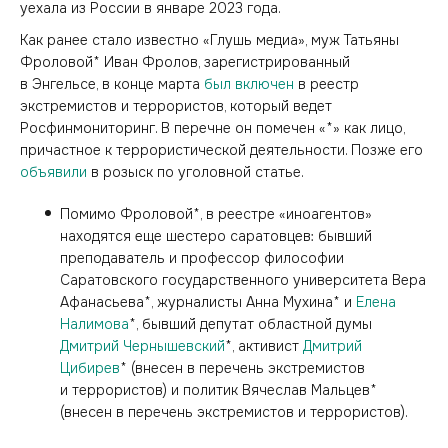
уехала из России в январе 2023 года.
Как ранее стало известно «Глушь медиа», муж Татьяны
Фроловой* Иван Фролов, зарегистрированный
в Энгельсе, в конце марта
был включен
в реестр
экстремистов и террористов, который ведет
Росфинмониторинг. В перечне он помечен «*» как лицо,
причастное к террористической деятельности. Позже его
объявили
в розыск по уголовной статье.
Помимо Фроловой*, в реестре «иноагентов»
находятся еще шестеро саратовцев: бывший
преподаватель и профессор философии
Саратовского государственного университета Вера
Афанасьева*, журналисты Анна Мухина* и
Елена
Налимова
*, бывший депутат областной думы
Дмитрий Чернышевский
*, активист
Дмитрий
Цибирев
* (внесен в перечень экстремистов
и террористов) и политик Вячеслав Мальцев*
(внесен в перечень экстремистов и террористов).