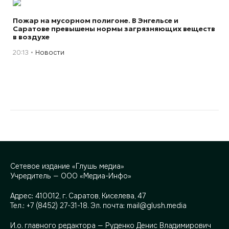
Пожар на мусорном полигоне. В Энгельсе и
Саратове превышены нормы загрязняющих веществ
в воздухе
20:13
Новости
Сетевое издание «Глушь медиа»
Учредитель — ООО «Медиа-Инфо»
Адрес:
410012, г. Саратов, Киселева, 47
Тел.:
+7 (8452) 27-31-18
. Эл. почта:
mail@glush.media
И.о. главного редактора — Руденко Денис Владимирович