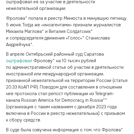
оштрафовал её за участие в деятельности
нежелательной организации.
Фролова* попала в реестр Минюста в минувшую пятницу,
5 июня. Тогда же «иноагентами» признали журналистов
Михаила Маглова* и Виталия Солдатских*
и сопредседателя движения «Голос»* Станислава
Андрейчука*.
В апреле Октябрьский районный суд Саратова
оштрафовал
Фролову* на 10 тысяч рублей
по административной статье об участии в деятельности
иностранной или международной организации,
признанной нежелательной на территории России (статья
20.33 КоАП РФ). Поводом для составления в отношении
неё протокола стал репост публикации из Telegram-
канала Russian America for Democracy in Russiа**
(организация с таким названием с декабря 2023 года
включена в России в реестр нежелательных) с призывом
к сбору средств.
В суде была озвучена информация о том, что Фролова*