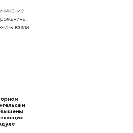
ричинение
орожанина,
жчины взяли
сорном
нгельсе и
евышены
зняющих
здухе