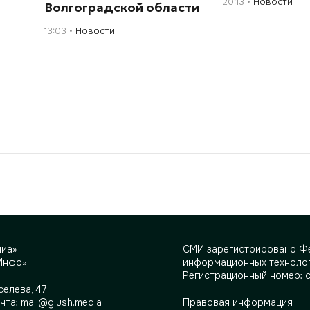
20:13
Новости
Волгоградской области
13:03
Новости
диа»
СМИ зарегистрировано Фе
Инфо»
информационных технолог
Регистрационный номер: 
селева, 47
очта:
mail@glush.media
Правовая информация