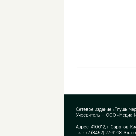
Сетевое издание «Глушь ме
Учредитель — ООО «Медиа-
Адрес:
410012, г. Саратов, Ки
Тел.:
+7 (8452) 27-31-18
. Эл. п