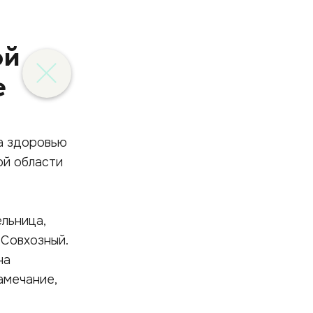
ой
е
да здоровью
ой области
льница,
 Совхозный.
на
амечание,