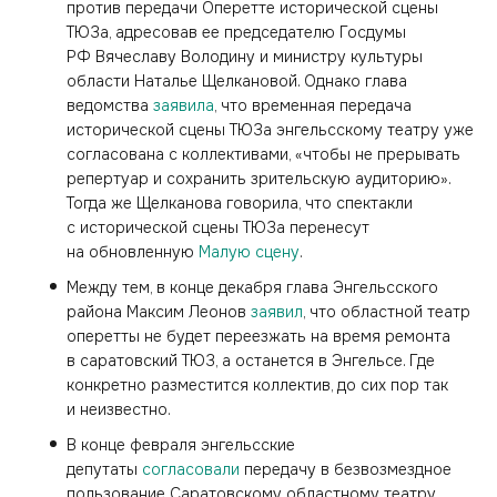
против передачи Оперетте исторической сцены
ТЮЗа, адресовав ее председателю Госдумы
РФ Вячеславу Володину и министру культуры
области Наталье Щелкановой. Однако глава
ведомства
заявила
, что временная передача
исторической сцены ТЮЗа энгельсскому театру уже
согласована с коллективами, «чтобы не прерывать
репертуар и сохранить зрительскую аудиторию».
Тогда же Щелканова говорила, что спектакли
с исторической сцены ТЮЗа перенесут
на обновленную
Малую сцену
.
Между тем, в конце декабря глава Энгельсского
района Максим Леонов
заявил
, что областной театр
оперетты не будет переезжать на время ремонта
в саратовский ТЮЗ, а останется в Энгельсе. Где
конкретно разместится коллектив, до сих пор так
и неизвестно.
В конце февраля энгельсские
депутаты
согласовали
передачу в безвозмездное
пользование Саратовскому областному театру