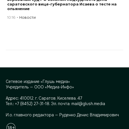
саратовского вице-губернатора Исаева о тесте на
опьянение
10:16
Новости
Сетевое издание «Глушь медиа»
Учредитель — ООО «Медиа-Инфо»
Адрес:
410012, г. Саратов, Киселева, 47
Тел.:
+7 (8452) 27-31-18
. Эл. почта:
mail@glush.media
И.о. главного редактора — Руденко Денис Владимирович