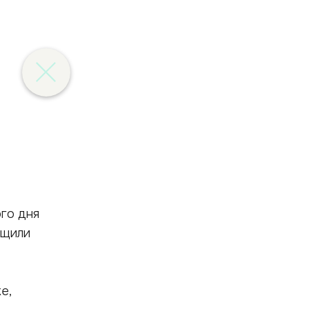
ого дня
бщили
е,