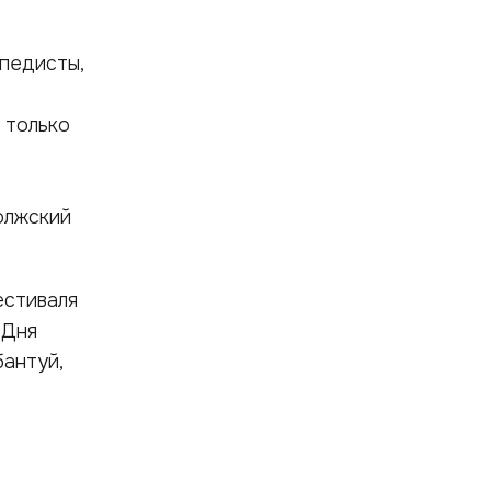
ипедисты,
 только
олжский
естиваля
 Дня
антуй,