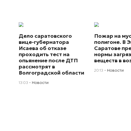
Дело саратовского
Пожар на му
вице-губернатора
полигоне. В Э
Исаева об отказе
Саратове пр
проходить тест на
нормы загря
опьянение после ДТП
веществ в во
рассмотрят в
20:13
Новости
Волгоградской области
13:03
Новости