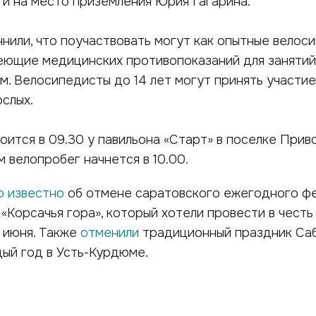
и на место приземления Юрия Гагарина.
нили, что поучаствовать могут как опытные велос
меющие медицинских противопоказаний для занятий
. Велосипедисты до 14 лет могут принять участие
слых.
оится в 09.30 у павильона «Старт» в поселке Прив
м велопробег начнется в 10.00.
о известно
об отмене саратовского ежегодного ф
«Корсачья гора», который хотели провести в честь
 июня. Также
отменили
традиционный праздник Саб
ый год в Усть-Курдюме.