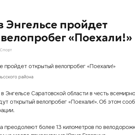
 в Энгельсе пройдет
велопробег «Поехали!»
Спорт
льсского района
, в Энгельсе Саратовской области в честь всемирн
ут открытый велопробег «Поехали!». Об этом соо
ации.
а преодолеют более 13 километров по велодорожк