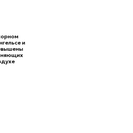
сорном
нгельсе и
евышены
зняющих
здухе