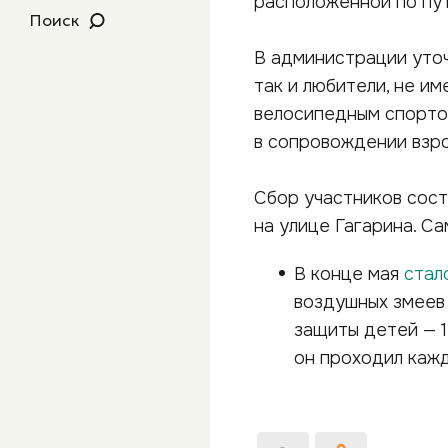
расположенной по пут
Поиск
В администрации уточ
так и любители, не и
велосипедным спортом
в сопровождении взро
Сбор участников сост
на улице Гагарина. Са
В конце мая
стал
воздушных змеев 
защиты детей — 1
он проходил кажд