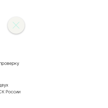
двух
СК России