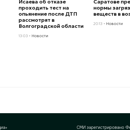
Исаева об отказе
Саратове пр
проходить тест на
нормы загря
опьянение после ДТП
веществ в во
рассмотрят в
20:13
Новости
Волгоградской области
13:03
Новости
диа»
СМИ зарегистрировано Фе