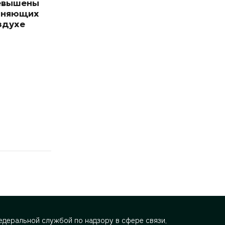
евышены
зняющих
здухе
деральной службой по надзору в сфере связи,