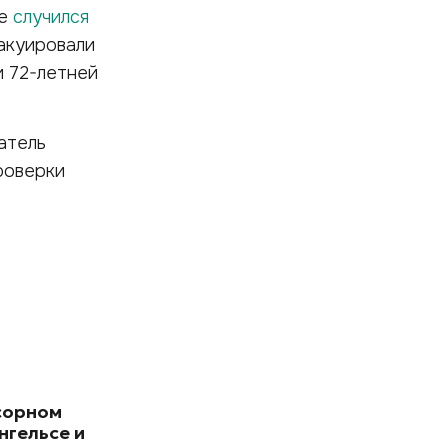
це
случился
вакуировали
и 72-летней
атель
роверки
сорном
нгельсе и