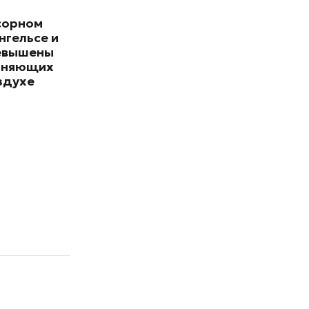
сорном
нгельсе и
евышены
зняющих
здухе