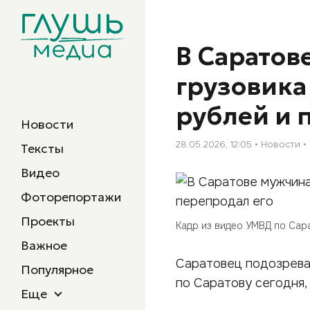
В Саратов
грузовика
рублей и 
Новости
28.05.2026, 12:05
Новости
Тексты
Видео
Фоторепортажи
Проекты
Кадр из видео УМВД по Сар
Важное
Саратовец подозрева
Популярное
по Саратову сегодня, 
Еще