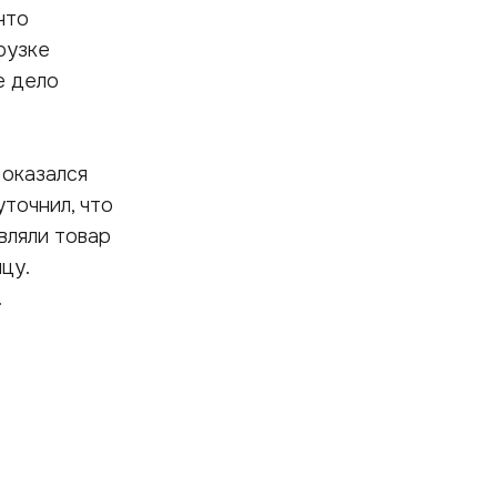
что
рузке
е дело
 оказался
точнил, что
вляли товар
цу.
.