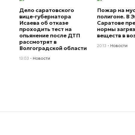
Дело саратовского
Пожар на му
вице-губернатора
полигоне. В Э
Исаева об отказе
Саратове пр
проходить тест на
нормы загря
опьянение после ДТП
веществ в во
рассмотрят в
20:13
Новости
Волгоградской области
13:03
Новости