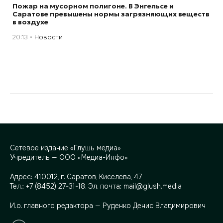
Пожар на мусорном полигоне. В Энгельсе и
Саратове превышены нормы загрязняющих веществ
в воздухе
20:13
Новости
Сетевое издание «Глушь медиа»
Учредитель — ООО «Медиа-Инфо»
Адрес:
410012, г. Саратов, Киселева, 47
Тел.:
+7 (8452) 27-31-18
. Эл. почта:
mail@glush.media
И.о. главного редактора — Руденко Денис Владимирович