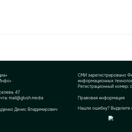
диа»
СМИ зарегистрировано Фе
Инфо»
информационных технолог
Регистрационный номер: 
селева, 47
очта:
mail@glush.media
Правовая информация
Нашли ошибку? Выделите 
Руденко Денис Владимирович