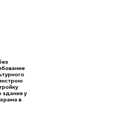
без
ебование
ьтурного
минстрою
тройку
 здания у
храма в