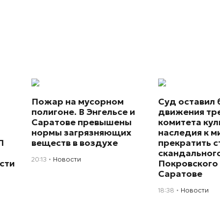
Пожар на мусорном
Суд оставил 
полигоне. В Энгельсе и
движения тр
Саратове превышены
комитета кул
нормы загрязняющих
наследия к 
П
веществ в воздухе
прекратить с
скандального
20:13
Новости
сти
Покровского 
Саратове
18:38
Новости