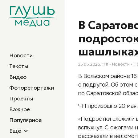
В Саратов
подросток
шашлыка
Новости
25.05.2026, 11:11
Новости
П
Тексты
В Вольском районе 16
Видео
с подругой. Об этом 
Фоторепортажи
по Саратовской облас
Проекты
ЧП произошло 20 мая
Важное
«Подростки сложили в
Популярное
вспыхнул. С ожогами 
Еще
рассказали в ведомст