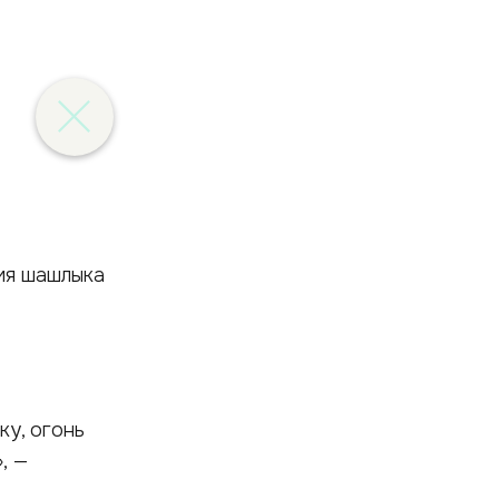
ия шашлыка
ку, огонь
, —