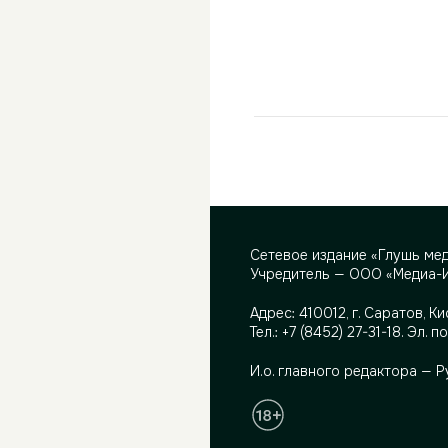
Сетевое издание «Глушь ме
Учредитель — ООО «Медиа-
Адрес:
410012, г. Саратов, Ки
Тел.:
+7 (8452) 27-31-18
. Эл. п
И.о. главного редактора — 