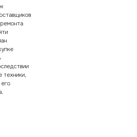
ок
поставщиков
 ремонта
яти
ман
купке
ь
последствии
 техники,
 его
а.