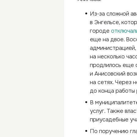
Из-за сложной а
в Энгельсе, кото
городе
отключал
еще на двое. Вос
администрацией,
на несколько час
продлилось еще с
и Анисовский воз
на сетях. Через 
до конца работы 
В муниципалите
услуг. Также вла
приусадебные уча
По поручению гла