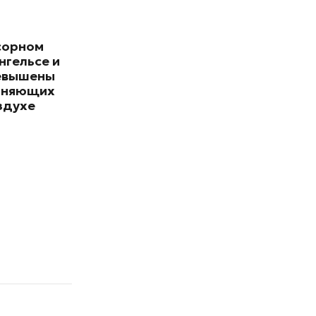
сорном
нгельсе и
евышены
зняющих
здухе