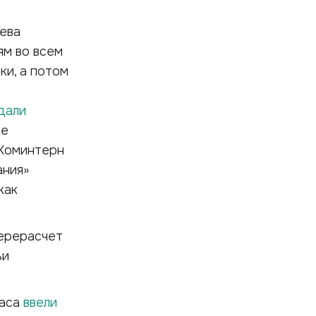
ева
ям во всем
ки, а потом
дали
ие
 Коминтерн
ания»
как
ерерасчет
ьи
часа
ввели