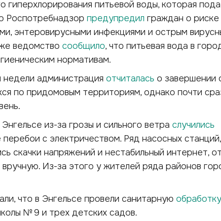
о гиперхлорирования питьевой воды, которая под
го Роспотребнадзор
предупредил
граждан о риске
ми, энтеровирусными инфекциями и острым вирус
зже ведомство
сообщило
, что питьевая вода в горо
игиеническим нормативам.
й недели администрация
отчиталась
о завершении 
хся по придомовым территориям, однако почти сра
вень.
в Энгельсе из-за грозы и сильного ветра
случились
перебои с электричеством. Ряд насосных станций,
сь скачки напряжений и нестабильный интернет, от
 вручную. Из-за этого у жителей ряда районов гор
али, что в Энгельсе провели санитарную
обработк
колы № 9 и трех детских садов.