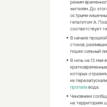
режим временног
жителям. До это
острыми кишечны
гепатитом А. По
соответствует г
В начале прошло
стоков, разливши
пошел сильный ли
В ночь на 13 мая 
кратковременные 
которых отразили
их перезапускали
пропала
вода.
Чиновники сообщ
на территориях ш