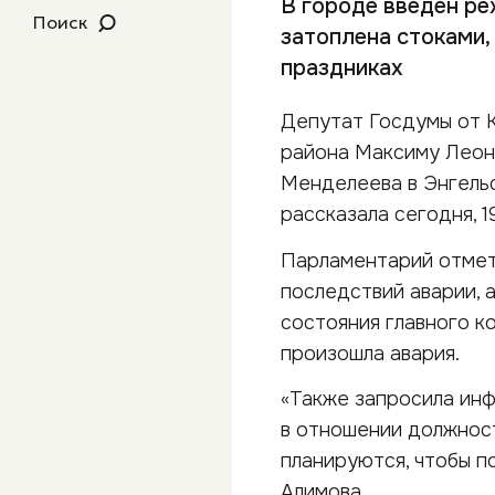
В городе введен ре
Поиск
затоплена стоками,
праздниках
Депутат Госдумы от К
района Максиму Леоно
Менделеева в Энгельс
рассказала сегодня, 1
Парламентарий отмети
последствий аварии, а
состояния главного к
произошла авария.
«Также запросила инф
в отношении должност
планируются, чтобы п
Алимова.