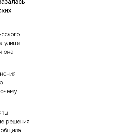
казалась
ских
ьсского
а улице
м она
анения
го
почему
яты
ие решения
ообщила