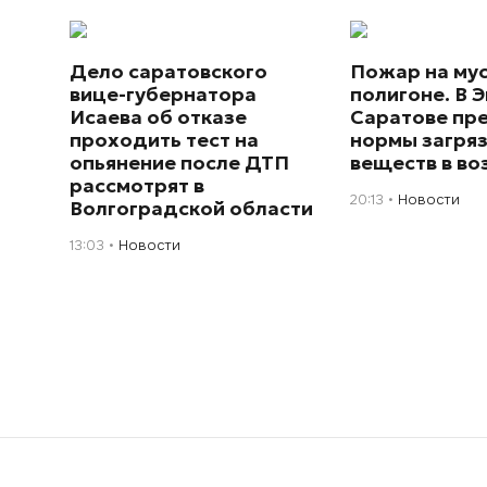
Дело саратовского
Пожар на му
вице-губернатора
полигоне. В Э
Исаева об отказе
Саратове пр
проходить тест на
нормы загря
опьянение после ДТП
веществ в во
рассмотрят в
20:13
Новости
Волгоградской области
13:03
Новости