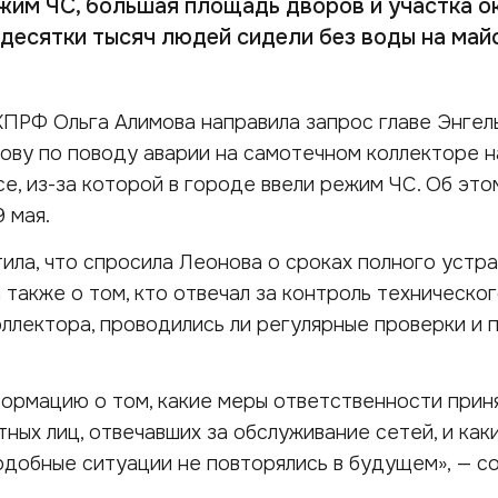
жим ЧС, большая площадь дворов и участка о
 десятки тысяч людей сидели без воды на май
ПРФ Ольга Алимова направила запрос главе Энгел
ву по поводу аварии на самотечном коллекторе н
е, из-за которой в городе ввели режим ЧС. Об это
9 мая.
ла, что спросила Леонова о сроках полного устр
 также о том, кто отвечал за контроль техническо
оллектора, проводились ли регулярные проверки и 
ормацию о том, какие меры ответственности прин
ных лиц, отвечавших за обслуживание сетей, и как
одобные ситуации не повторялись в будущем», — с