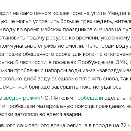
варии на самотечном коллекторе на улице Менделе
рую не могут устранить больше трех недель, жител
и
воду во время майских праздников сначала на сут
становить подачу ресурса ко времени, указанному
 коммунальные службы не смогли. Некоторым воду
ов позже обещанного срока, для кого-то отключен
утки. В частности, в поселках Пробуждение, ЗМК,
никли проблемы с напором воды из-за «завоздушив
несколько дней воду обещали отключить снова, так 
ремонтной бригаде завершить пока не удалось.
те
введен режим
ЧС. Жителям
пообещали
сделать п
сти пообещали материальную помощь гражданам, ч
стки затопило во время аварии.
вного санитарного врача региона в городе на 72 