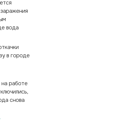
ается
 заражения
ным
де вода
откачки
зу в городе
 на работе
ключились,
ода снова
у