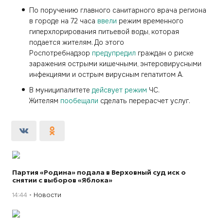
По поручению главного санитарного врача региона
в городе на 72 часа
ввели
режим временного
гиперхлорирования питьевой воды, которая
подается жителям. До этого
Роспотребнадзор
предупредил
граждан о риске
заражения острыми кишечными, энтеровирусными
инфекциями и острым вирусным гепатитом А.
В муниципалитете
дейсвует режим
ЧС.
Жителям
пообещали
сделать перерасчет услуг.
Партия «Родина» подала в Верховный суд иск о
снятии с выборов «Яблока»
14:44
Новости