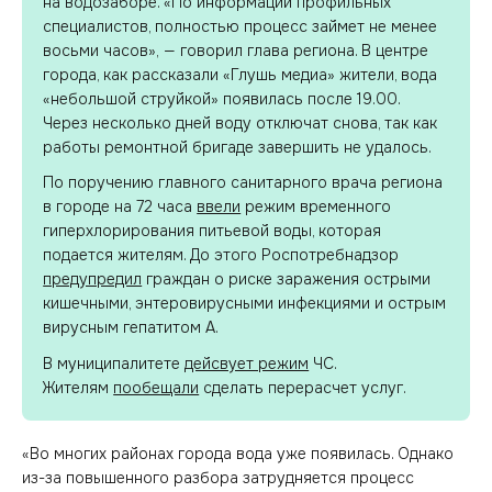
на водозаборе. «По информации профильных
специалистов, полностью процесс займет не менее
восьми часов», — говорил глава региона. В центре
города, как рассказали «Глушь медиа» жители, вода
«небольшой струйкой» появилась после 19.00.
Через несколько дней воду отключат снова, так как
работы ремонтной бригаде завершить не удалось.
По поручению главного санитарного врача региона
в городе на 72 часа
ввели
режим временного
гиперхлорирования питьевой воды, которая
подается жителям. До этого Роспотребнадзор
предупредил
граждан о риске заражения острыми
кишечными, энтеровирусными инфекциями и острым
вирусным гепатитом А.
В муниципалитете
дейсвует режим
ЧС.
Жителям
пообещали
сделать перерасчет услуг.
«Во многих районах города вода уже появилась. Однако
из-за повышенного разбора затрудняется процесс