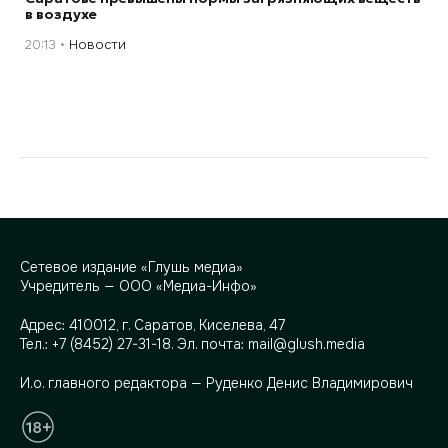
в воздухе
20:13
Новости
Сетевое издание «Глушь медиа»
Учредитель — ООО «Медиа-Инфо»
Адрес:
410012, г. Саратов, Киселева, 47
Тел.:
+7 (8452) 27-31-18
. Эл. почта:
mail@glush.media
И.о. главного редактора — Руденко Денис Владимирович