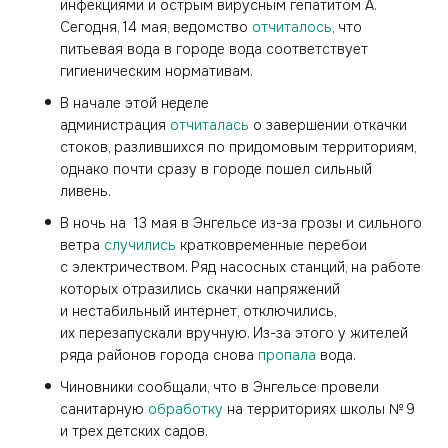
инфекциями и острым вирусным гепатитом А.
Сегодня, 14 мая, ведомство
отчиталось
, что
питьевая вода в городе вода соответствует
гигиеническим нормативам.
В начале этой неделе
администрация
отчиталась
о завершении откачки
стоков, разлившихся по придомовым территориям,
однако почти сразу в городе пошел сильный
ливень.
В ночь на 13 мая в Энгельсе из-за грозы и сильного
ветра
случились
кратковременные перебои
с электричеством. Ряд насосных станций, на работе
которых отразились скачки напряжений
и нестабильный интернет, отключились,
их перезапускали вручную. Из-за этого у жителей
ряда районов города снова
пропала
вода.
Чиновники сообщали, что в Энгельсе провели
санитарную
обработку
на территориях школы № 9
и трех детских садов.