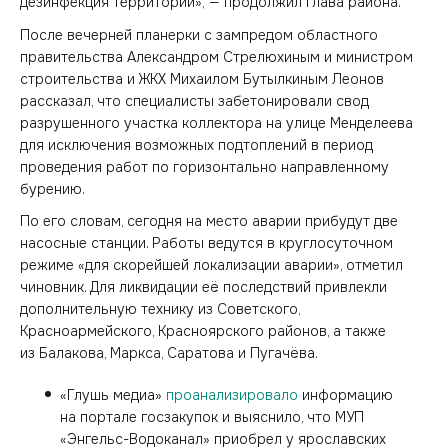
дезинфекция территорий», — продолжил глава района.
После вечерней планерки с зампредом областного
правительства Александром Стрелюхиным и министром
строительства и ЖКХ Михаилом Бутылкиным Леонов
рассказал, что специалисты забетонировали свод
разрушенного участка коллектора на улице Менделеева
для исключения возможных подтоплений в период
проведения работ по горизонтально направленному
бурению.
По его словам, сегодня на место аварии прибудут две
насосные станции. Работы ведутся в круглосуточном
режиме «для скорейшей локализации аварии», отметил
чиновник. Для ликвидации её последствий привлекли
дополнительную технику из Советского,
Красноармейского, Красноярского районов, а также
из Балакова, Маркса, Саратова и Пугачёва.
«Глушь медиа»
проанализировало
информацию
на портале госзакупок и выяснило, что МУП
«Энгельс-Водоканал» приобрел у ярославских