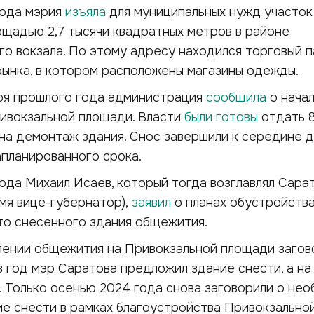
года мэрия
изъяла
для муниципальных нужд участок
ощадью 2,7 тысячи квадратных метров в районе
о вокзала. По этому адресу находился торговый п
рынка, в котором расположены магазины одежды.
ря прошлого года администрация
сообщила
о начал
ивокзальной площади. Власти
были готовы
отдать 8
на демонтаж здания. Снос завершили к середине д
апланированного срока.
ода Михаил Исаев, который тогда возглавлял Сара
мя вице-губернатор),
заявил
о планах обустройства
сто снесенного здания общежития.
лении общежития на Привокзальной площади заго
ез год мэр Саратова предложил здание снести, а на
. Только осенью 2024 года снова заговорили о не
е снести в рамках благоустройства Привокзально