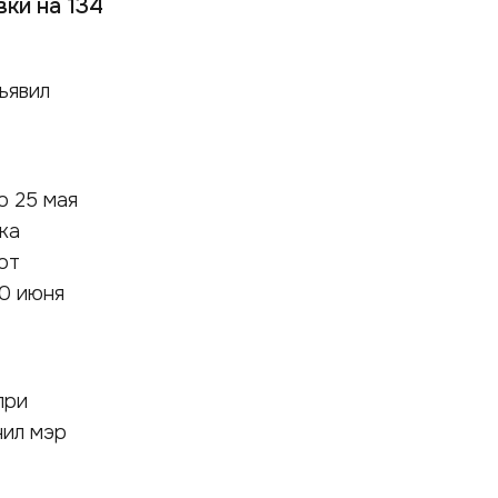
ки на 134
ъявил
о 25 мая
ка
от
30 июня
при
чил мэр