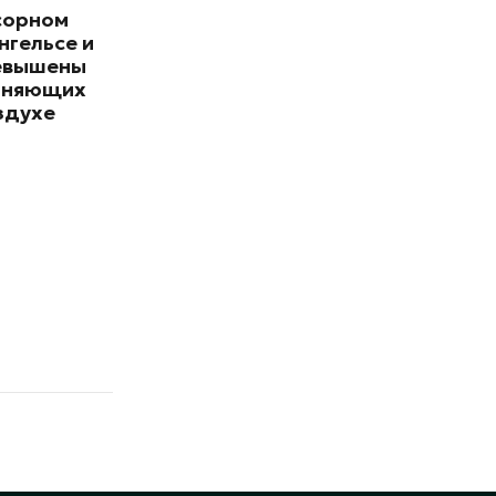
сорном
нгельсе и
евышены
зняющих
здухе