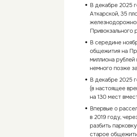
В декабре 2025 
Аткарской, 35 пл
железнодорожног
Привокзального 
В середине нояб
общежития на Пр
миллиона рублей 
немного позже з
В декабре 2025 г
(в настоящее вре
на 130 мест вме
Впервые о рассе
в 2019 году, чер
разбить парковку
старое общежити