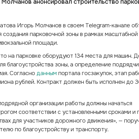
 Молчанов анонсировал строительство парков
аратова Игорь Молчанов в своем Telegram-канале об
я создания парковочной зоны в рамках масштабной
ивокзальной площади.
что на парковке оборудуют 134 места для машин. Д
ля благоустройства зоны, а определение подрядчи
мая. Согласно
данным
портала госзакупок, этап раб
ллиона рублей. Контракт должен быть исполнен до 
подрядной организации работы должны начаться
трогом соответствии с установленными сроками и 
вах для участников дорожного движения», — пору
телю по благоустройству и транспорту.