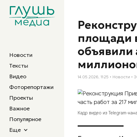
Реконстр
площади в
объявили а
Новости
миллионо
Тексты
Видео
14.05.2026, 11:25
Новости
Э
Фоторепортажи
Проекты
Важное
Кадр видео из Telegram-ка
Популярное
Еще