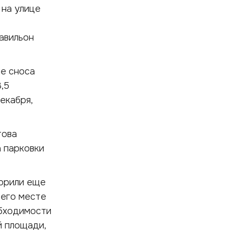
 на улице
авильон
е сноса
,5
екабря,
това
 парковки
ворили еще
 его месте
обходимости
й площади,