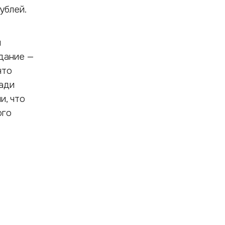
ублей.
и
здание —
что
ади
и, что
ого