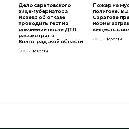
Дело саратовского
Пожар на му
вице-губернатора
полигоне. В Э
Исаева об отказе
Саратове пр
проходить тест на
нормы загря
опьянение после ДТП
веществ в во
рассмотрят в
20:13
Новости
Волгоградской области
13:03
Новости