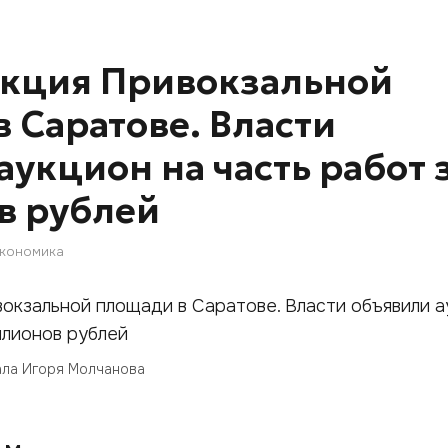
укция Привокзальной
 Саратове. Власти
укцион на часть работ з
в рублей
кономика
нала Игоря Молчанова