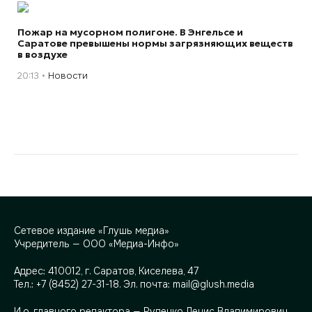
Пожар на мусорном полигоне. В Энгельсе и
Саратове превышены нормы загрязняющих веществ
в воздухе
20:13
Новости
Сетевое издание «Глушь медиа»
Учредитель — ООО «Медиа-Инфо»
Адрес:
410012, г. Саратов, Киселева, 47
Тел.:
+7 (8452) 27-31-18
. Эл. почта:
mail@glush.media
И.о. главного редактора — Руденко Денис Владимирович