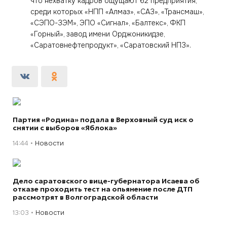
что нехватку кадров ощущают 62 предприятия,
среди которых «НПП «Алмаз», «САЗ», «Трансмаш»,
«СЭПО-ЗЭМ», ЭПО «Сигнал», «Балтекс», ФКП
«Горный», завод имени Орджоникидзе,
«Саратовнефтепродукт», «Саратовский НПЗ».
Партия «Родина» подала в Верховный суд иск о
снятии с выборов «Яблока»
14:44
Новости
Дело саратовского вице-губернатора Исаева об
отказе проходить тест на опьянение после ДТП
рассмотрят в Волгоградской области
13:03
Новости