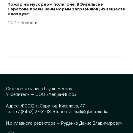
Пожар на мусорном полигоне. В Энгельсе и
Саратове превышены нормы загрязняющих веществ
в воздухе
20:13
Новости
Сетевое издание «Глушь медиа»
Учредитель — ООО «Медиа-Инфо»
Адрес:
410012, г. Саратов, Киселева, 47
Тел.:
+7 (8452) 27-31-18
. Эл. почта:
mail@glush.media
И.о. главного редактора — Руденко Денис Владимирович