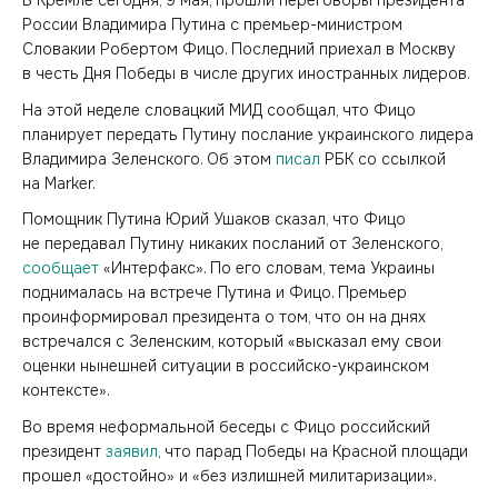
В Кремле сегодня, 9 мая, прошли переговоры президента
России Владимира Путина с премьер-министром
Словакии Робертом Фицо. Последний приехал в Москву
в честь Дня Победы в числе других иностранных лидеров.
На этой неделе словацкий МИД сообщал, что Фицо
планирует передать Путину послание украинского лидера
Владимира Зеленского. Об этом
писал
РБК со ссылкой
на Marker.
Помощник Путина Юрий Ушаков сказал, что Фицо
не передавал Путину никаких посланий от Зеленского,
сообщает
«Интерфакс». По его словам, тема Украины
поднималась на встрече Путина и Фицо. Премьер
проинформировал президента о том, что он на днях
встречался с Зеленским, который «высказал ему свои
оценки нынешней ситуации в российско-украинском
контексте».
Во время неформальной беседы с Фицо российский
президент
заявил
, что парад Победы на Красной площади
прошел «достойно» и «без излишней милитаризации».