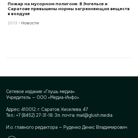
Пожар на мусорном полигоне. В Энгельсе и
Саратове превышены нормы загрязняющих веществ
в воздухе
20:13
Новости
Сетевое издание «Глушь медиа»
Учредитель — ООО «Медиа-Инфо»
Адрес:
410012, г. Саратов, Киселева, 47
Тел.:
+7 (8452) 27-31-18
. Эл. почта:
mail@glush.media
И.о. главного редактора — Руденко Денис Владимирович