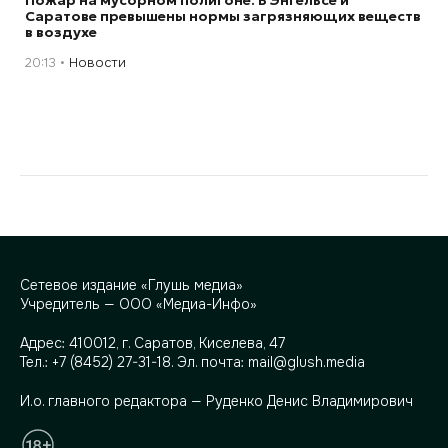
Пожар на мусорном полигоне. В Энгельсе и
Саратове превышены нормы загрязняющих веществ
в воздухе
20:13
Новости
Сетевое издание «Глушь медиа»
Учредитель — ООО «Медиа-Инфо»
Адрес:
410012, г. Саратов, Киселева, 47
Тел.:
+7 (8452) 27-31-18
. Эл. почта:
mail@glush.media
И.о. главного редактора — Руденко Денис Владимирович