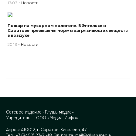
13:03
Новости
Пожар на мусорном полигоне. В Энгельсе и
Саратове превышены нормы загрязняющих веществ
в воздухе
20:13
Новости
Сетевое издание «Глушь медиа»
Учредитель — ООО «Медиа-Инфо»
Адрес:
410012, г. Саратов, Киселева, 47
Тел.:
+7 (8452) 27-31-18
. Эл. почта:
mail@glush.media