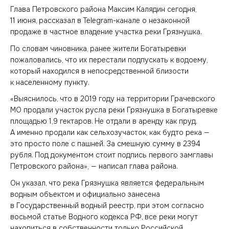
Глава Петровского района Максим Калядин сегодня,
11 июня, рассказал в Telegram-канале о незаконной
продаже в частное владение участка реки Грязнушка.
По словам чиновника, ранее жители Богатыревки
пожаловались, что их перестали подпускать к водоему,
который находился в непосредственной близости
к населенному пункту.
«Выяснилось, что в 2019 году на территории Грачевского
МО продали участок русла реки Грязнушка в Богатыревке
площадью 1,9 гектаров. Не отдали в аренду как пруд.
А именно продали как сельхозучасток, как будто река —
это просто поле с пашней. За смешную сумму в 2394
рубля. Под документом стоит подпись первого замглавы
Петровского района», — написал глава района.
Он указал, что река Грязнушка является федеральным
водным объектом и официально занесена
в Государственный водный реестр, при этом согласно
восьмой статье Водного кодекса РФ, все реки могут
находиться в собственности только Российской