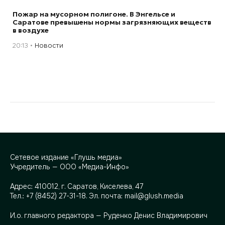
Пожар на мусорном полигоне. В Энгельсе и
Саратове превышены нормы загрязняющих веществ
в воздухе
20:13
Новости
Сетевое издание «Глушь медиа»
Учредитель — ООО «Медиа-Инфо»
Адрес:
410012, г. Саратов, Киселева, 47
Тел.:
+7 (8452) 27-31-18
. Эл. почта:
mail@glush.media
И.о. главного редактора — Руденко Денис Владимирович