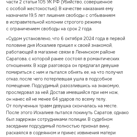
части 2 статьи 105 УК РФ (Убийство, совершенное
с особой жестокостью). В качестве наказания ему
назначили 19,5 лет лишения свободы с отбыванием
в исправительной колонии строгого режима
с ограничением свободы на срок 2 года.
«Судом установлено, что 6 октября 2024 года в первой
половине дня Искалиев пришел к своей знакомой,
работающей в магазине связи в Ленинском районе
Саратова, с которой ранее состоял в романтических
отношениях. В ходе разговора он предлагал девушке
помириться с ним и пытался обнять ее, на что получил
отказ, после чего потерпевшая ушла в подсобное
помещение. Подсудимый, разозлившись на знакомую,
проследовал за ней. Достав имевшийся при нем нож,
он нанес ей не менее 64 ударов по всему телу.
От полученных травм девушка скончалась на месте.
После этого Искалиев пытался покинуть Саратов, однако
был задержан сотрудниками полиции. В судебном
заседании подсудимый полностью признал вину,
раскаялся в содеянном и принес извинения матери