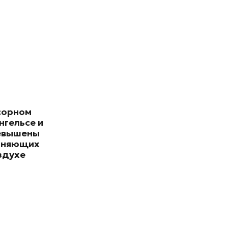
сорном
нгельсе и
евышены
зняющих
здухе