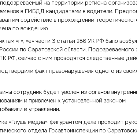
 подозреваемый на территории региона организов
заменов в ГИБДД кандидатами в водители. Предпол
зывал им содействие в прохождении теоретическог
мена по вождению.
ктам «г», «е» части 3 статьи 286 УК РФ было возб
России по Саратовской области. Подозреваемого
УПК РФ, сейчас с ним проводятся следственные дей
подтвердили факт правонарушения одного из свои
ины сотрудник будет уволен из органов внутренн
ованиям и привлечен к установленной законом
добавили в управлении.
ка «Глушь медиа», фигурантом дела проходит рук
тического отдела Госавтоинспекции по Саратовск