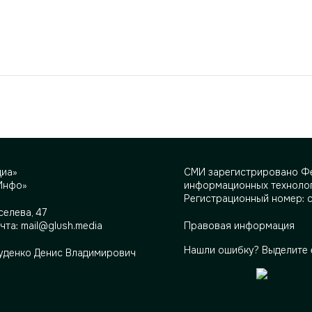
диа»
СМИ зарегистрировано Фе
Инфо»
информационных технолог
Регистрационный номер: 
селева, 47
очта:
mail@glush.media
Правовая информация
Нашли ошибку? Выделите 
Руденко Денис Владимирович