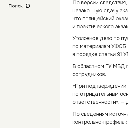
По версии следствия,
Поиск
незаконную сдачу эк
что полицейский ока
и практического экза
Уголовное дело по пун
по материалам УФСБ 
в порядке статьи 91 
В областном ГУ МВД 
сотрудников.
«При подтверждении в
по отрицательным осн
ответственности», — 
По сведениям источни
контрольно-профилак