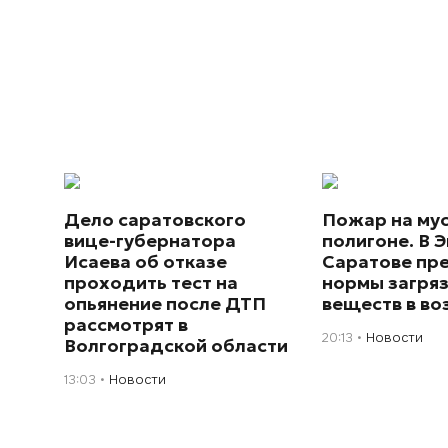
Дело саратовского
Пожар на му
вице-губернатора
полигоне. В Э
Исаева об отказе
Саратове пр
проходить тест на
нормы загря
опьянение после ДТП
веществ в во
рассмотрят в
20:13
Новости
Волгоградской области
13:03
Новости