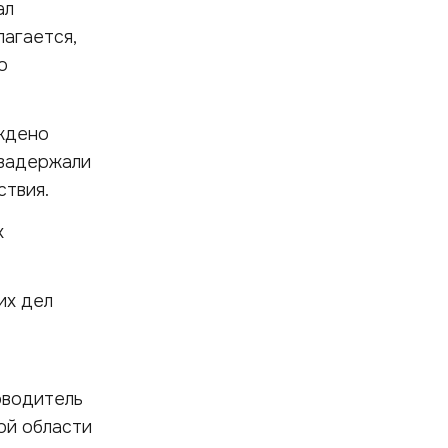
ал
агается,
о
уждено
 задержали
ствия.
х
их дел
оводитель
ой области