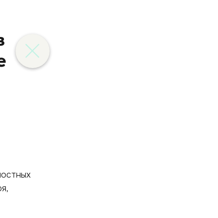
в
е
ностных
я,