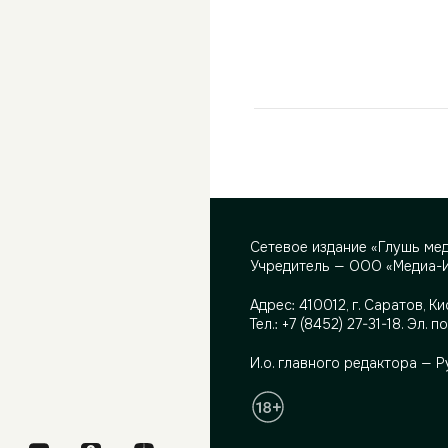
Сетевое издание «Глушь ме
Учредитель — ООО «Медиа-
Адрес:
410012, г. Саратов, Ки
Тел.:
+7 (8452) 27-31-18
. Эл. п
И.о. главного редактора — 