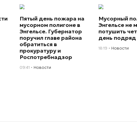
сти
Пятый день пожара на
Мусорный по
мусорном полигоне в
Энгельсе не 
Энгельсе. Губернатор
потушить че
поручил главе района
день подряд
обратиться в
18:19
Новости
прокуратуру и
Роспотребнадзор
09:41
Новости