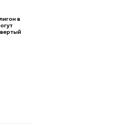
лигон в
могут
твертый