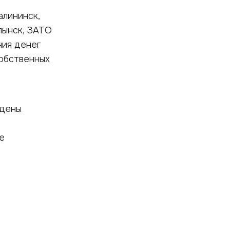
алининск,
лынск, ЗАТО
ния денег
обственных
едены
е