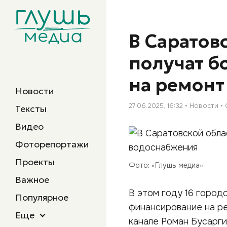
В Саратов
получат б
на ремонт
Новости
27.06.2025, 16:32
Новости
Тексты
Видео
Фоторепортажи
Проекты
Фото: «Глушь медиа»
Важное
В этом году 16 город
Популярное
финансирование на ре
Еще
канале Роман Бусарги