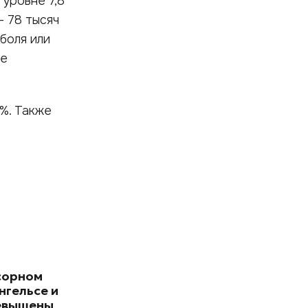
 уровне 7,8
– 78 тысяч
оболя или
ие
%. Также
сорном
нгельсе и
евышены