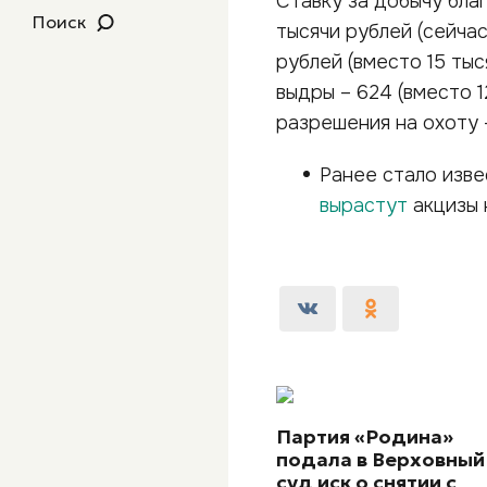
Ставку за добычу бла
Поиск
тысячи рублей (сейчас 
рублей (вместо 15 тыс
выдры – 624 (вместо 
разрешения на охоту –
Ранее стало изве
вырастут
акцизы 
Партия «Родина»
подала в Верховный
суд иск о снятии с