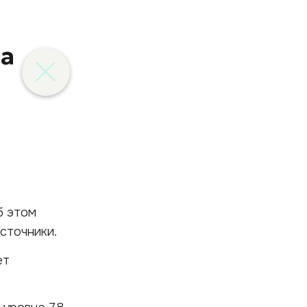
на
б этом
сточники.
ет