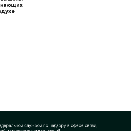
зняющих
здухе
деральной службой по надзору в сфере связи,