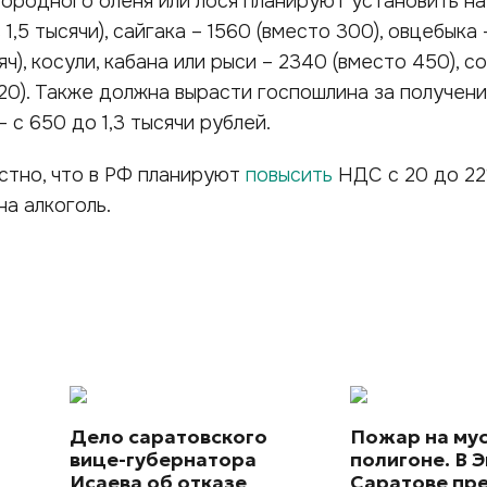
городного оленя или лося планируют установить на
1,5 тысячи), сайгака – 1560 (вместо 300), овцебыка 
яч), косули, кабана или рыси – 2340 (вместо 450), с
120). Также должна вырасти госпошлина за получен
 с 650 до 1,3 тысячи рублей.
стно, что в РФ планируют
повысить
НДС с 20 до 22
на алкоголь.
Дело саратовского
Пожар на му
вице-губернатора
полигоне. В Э
Исаева об отказе
Саратове пр