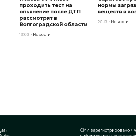
проходить тест на
нормы загря
опьянение после ДТП
веществ в во
рассмотрят в
20:13
Новости
Волгоградской области
13:03
Новости
диа»
СМИ зарегистрировано Фе