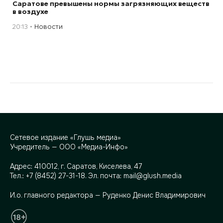
Саратове превышены нормы загрязняющих веществ
в воздухе
20:13
Новости
Сетевое издание «Глушь медиа»
Учредитель — ООО «Медиа-Инфо»
Адрес:
410012, г. Саратов, Киселева, 47
Тел.:
+7 (8452) 27-31-18
. Эл. почта:
mail@glush.media
И.о. главного редактора — Руденко Денис Владимирович