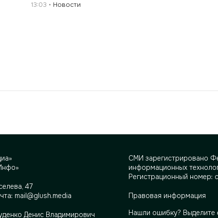
13:03
Новости
диа»
СМИ зарегистрировано Фе
Инфо»
информационных технолог
Регистрационный номер: 
селева, 47
очта:
mail@glush.media
Правовая информация
Нашли ошибку? Выделите 
Руденко Денис Владимирович