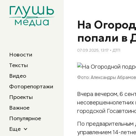
На Огород
попали в 
07.09.2025, 13:17
ДТП
Новости
Тексты
Видео
Фото: Александры Абрамо
Фоторепортажи
Вчера вечером, 6 сен
Проекты
несовершеннолетних н
Важное
городской Госавтоин
Популярное
По предварительным д
Еще
управлением 14-летне