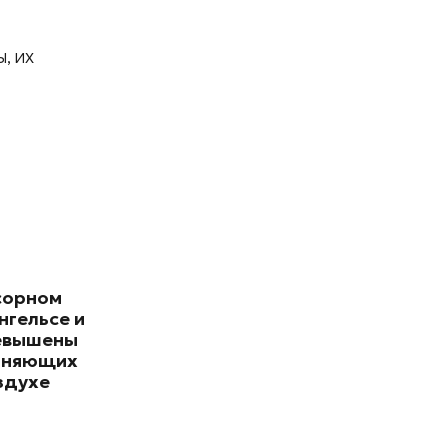
, их
сорном
нгельсе и
евышены
зняющих
здухе