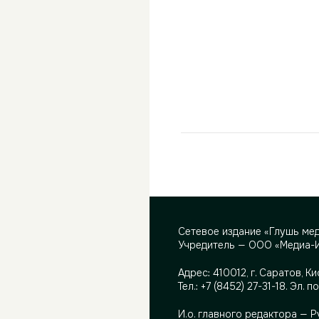
Сетевое издание «Глушь ме
Учредитель — ООО «Медиа-
Адрес:
410012, г. Саратов, Ки
Тел.:
+7 (8452) 27-31-18
. Эл. п
И.о. главного редактора — 