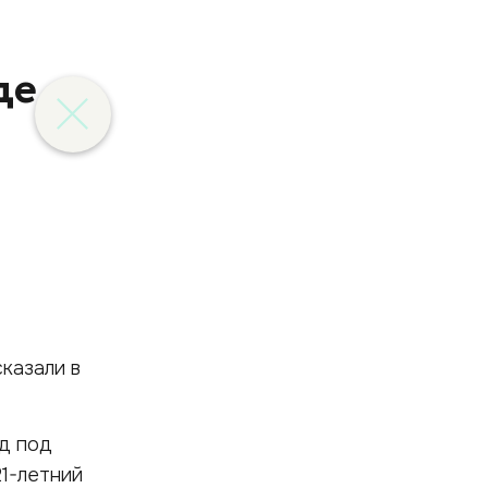
де
казали в
ед под
21-летний