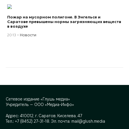
Пожар на мусорном полигоне. В Энгельсе и
Саратове превышены нормы загрязняющих веществ
в воздухе
20:13
Новости
Сетевое издание «Глушь медиа»
Учредитель — ООО «Медиа-Инфо»
Адрес:
410012, г. Саратов, Киселева, 47
Тел.:
+7 (8452) 27-31-18
. Эл. почта:
mail@glush.media