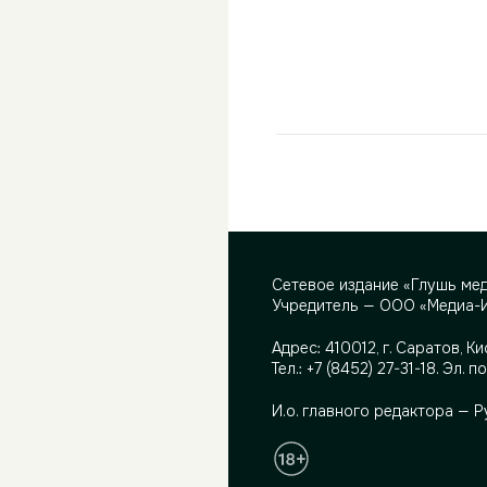
Сетевое издание «Глушь ме
Учредитель — ООО «Медиа-
Адрес:
410012, г. Саратов, Ки
Тел.:
+7 (8452) 27-31-18
. Эл. п
И.о. главного редактора — 