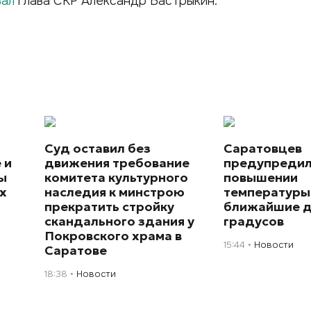
вал
глава СКР Александр Бастрыкин.
Суд оставил без
Саратовцев
 и
движения требование
предупредил
ы
комитета культурного
повышении
х
наследия к минстрою
температуры
прекратить стройку
ближайшие д
скандального здания у
градусов
Покровского храма в
15:44
Новости
Саратове
18:38
Новости