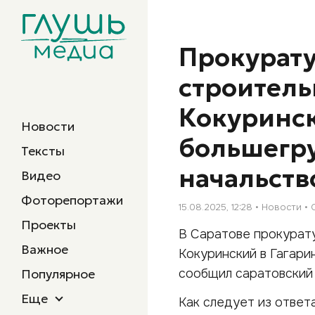
Прокурату
строитель
Кокуринск
Новости
большегру
Тексты
начальств
Видео
Фоторепортажи
15.08.2025, 12:28
Новости
Проекты
В Саратове прокурату
Важное
Кокуринский в Гагарин
сообщил саратовский
Популярное
Еще
Как следует из ответ