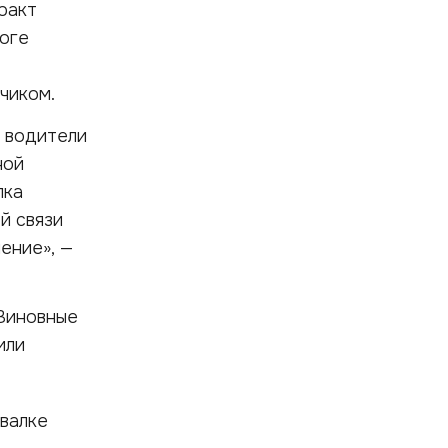
ракт
тоге
чиком.
 водители
ной
лка
й связи
ение», —
Виновные
или
валке