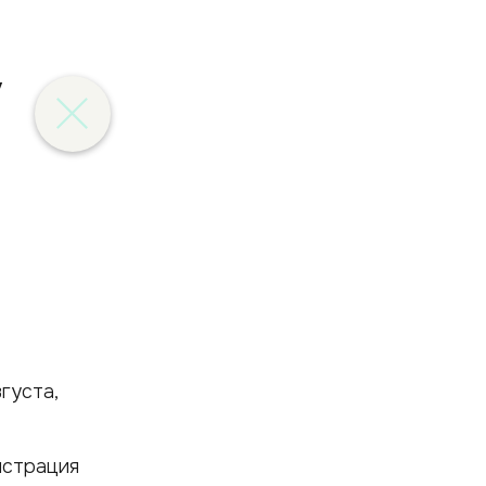
у
густа,
истрация