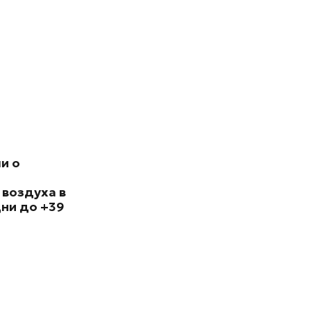
и о
 воздуха в
ни до +39