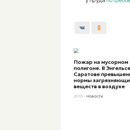
у пруда
потребо
Пожар на мусорном
полигоне. В Энгельсе
Саратове превышен
нормы загрязняющи
веществ в воздухе
20:13
Новости