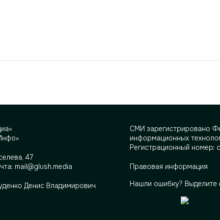
диа»
СМИ зарегистрировано Фе
Инфо»
информационных технолог
Регистрационный номер: 
селева, 47
очта:
mail@glush.media
Правовая информация
Нашли ошибку? Выделите 
Руденко Денис Владимирович