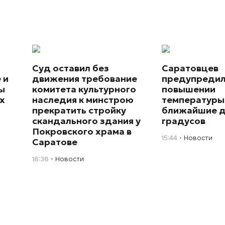
Суд оставил без
Саратовцев
 и
движения требование
предупредил
ы
комитета культурного
повышении
х
наследия к минстрою
температуры
прекратить стройку
ближайшие д
скандального здания у
градусов
Покровского храма в
15:44
Новости
Саратове
18:38
Новости