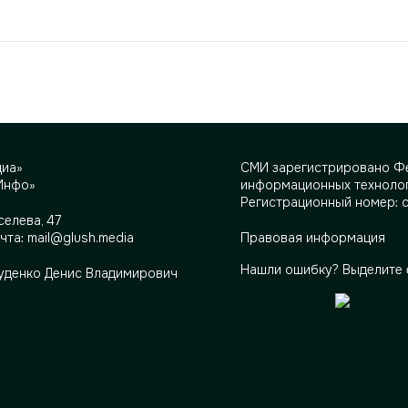
диа»
СМИ зарегистрировано Фе
Инфо»
информационных технолог
Регистрационный номер: 
селева, 47
очта:
mail@glush.media
Правовая информация
Нашли ошибку? Выделите 
Руденко Денис Владимирович