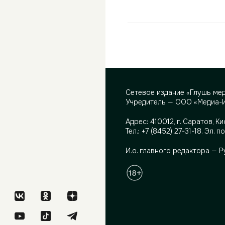
Сетевое издание «Глушь ме
Учредитель — ООО «Медиа-
Адрес:
410012, г. Саратов, Ки
Тел.:
+7 (8452) 27-31-18
. Эл. п
И.о. главного редактора — 