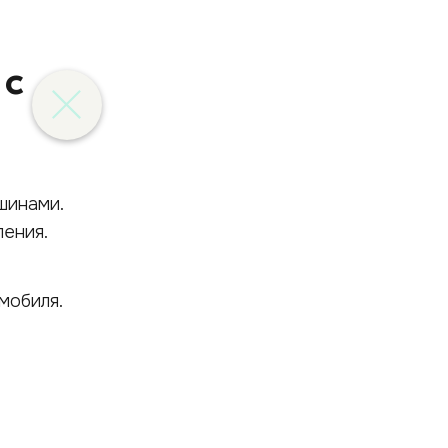
 с
ашинами.
ения.
мобиля.